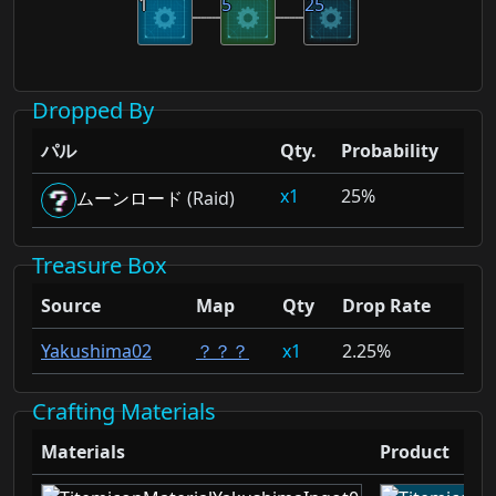
1
5
25
Dropped By
パル
Qty.
Probability
1
25%
ムーンロード
(Raid)
Treasure Box
Source
Map
Qty
Drop Rate
Yakushima02
？？？
1
2.25%
Crafting Materials
Materials
Product