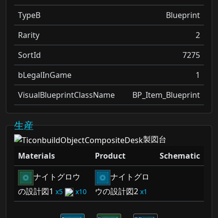
TypeB
Blueprint
Rarity
2
SortId
7275
bLegalInGame
1
VisualBlueprintClassName
BP_Item_Blueprint
生産
製図台
Materials
Product
Schematic
ナイトグロウ
ナイトグロ
の設計図1
ウの設計図2
5
10
1