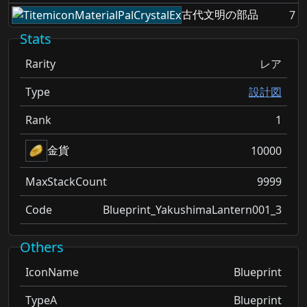
古代文明の部品
7
Stats
Rarity
レア
Type
設計図
Rank
1
金貨
10000
MaxStackCount
9999
Code
Blueprint_YakushimaLantern001_3
Others
IconName
Blueprint
TypeA
Blueprint