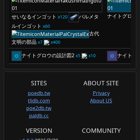
ナイトグロウ
せいなるインゴット
パルメタ
120
ルインゴット
60
古代
文明の部品
7
400
ナイトグロウの設計図2
ナイトグ
5
10
SITES
ABOUT SITE
poedb.tw
Privacy
tlidb.com
About US
poe2db.tw
paldb.cc
VERSION
COMMUNITY