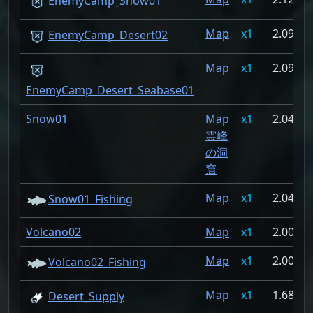
EnemyCamp_Snow01
Map
1
2.09%
EnemyCamp_Desert02
Map
1
2.09%
EnemyCamp_Desert_Seabase01
Snow01
Map
1
2.046%
霊峰
の洞
窟
Map
1
2.046%
Snow01_Fishing
Volcano02
Map
1
2.003%
Map
1
2.003%
Volcano02_Fishing
Map
1
1.687%
Desert_Supply