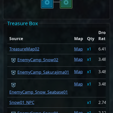
Treasure Box
Drop
Source
Map
Qty
Rate
TreasureMap02
Map
1
6.41%
Map
1
3.484%
EnemyCamp_Snow02
Map
1
3.484%
EnemyCamp_Sakurajima01
Map
1
3.484%
EnemyCamp_Snow_Seabase01
Snow01_NPC
1
2.747%
Map
1
2.127%