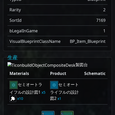
Rarity
2
SortId
7169
bLegalInGame
1
VisualBlueprintClassName
BP_Item_Blueprint
生産
製図台
Materials
Product
Schematic
セミオートラ
セミオート
イフルの設計図1
ライフルの設計
5
図2
10
1
1
5