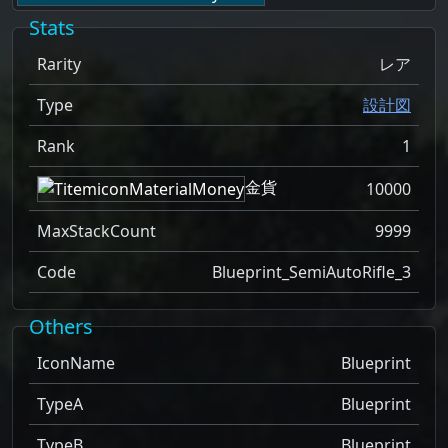
Stats
Rarity
レア
Type
設計図
Rank
1
金貨
10000
MaxStackCount
9999
Code
Blueprint_SemiAutoRifle_3
Others
IconName
Blueprint
TypeA
Blueprint
TypeB
Blueprint