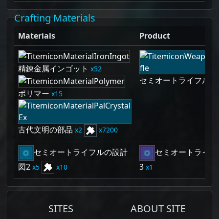
Crafting Materials
Materials
Product
精錬金属インゴット
52
セミオートライフル
1
ポリマー
15
古代文明の部品
2
7200
セミオートライフルの設計
セミオートライフ
図2
3
5
10
1
SITES
ABOUT SITE