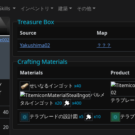
Skills
インベントリ
建築
その他
Treasure Box
Source
Map
Yakushima02
？？？
Crafting Materials
Materials
Product
ブ
せいなるインゴット
40
イ
パルメ
テラブレー
タルインゴット
20
400
40
テラブレードの設計図
テラブ
5
10
イ
20