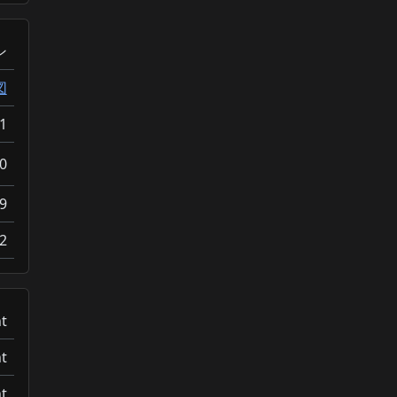
ン
図
1
0
9
2
t
t
t