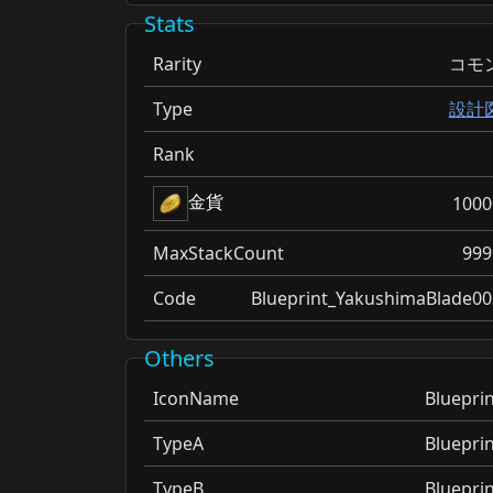
Stats
Rarity
コモ
Type
設計
Rank
金貨
1000
MaxStackCount
999
Code
Blueprint_YakushimaBlade00
Others
IconName
Blueprin
TypeA
Blueprin
TypeB
Blueprin