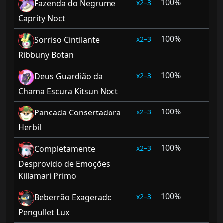
100%
2–3
Fazenda do Negrume
Caprity Noct
100%
2–3
Sorriso Cintilante
Ribbuny Botan
100%
2–3
Deus Guardião da
Chama Escura Kitsun Noct
100%
2–3
Pancada Consertadora
Herbil
100%
2–3
Completamente
Desprovido de Emoções
Killamari Primo
100%
2–3
Beberrão Exagerado
Pengullet Lux