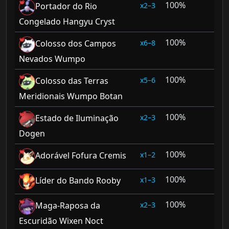
100%
2–3
Portador do Rio
Congelado Hangyu Cryst
100%
6–8
Colosso dos Campos
Nevados Wumpo
100%
5–6
Colosso das Terras
Meridionais Wumpo Botan
100%
2–3
Estado de Iluminação
Dogen
100%
1–2
Adorável Fofura Cremis
100%
1–3
Líder do Bando Rooby
100%
2–3
Maga-Raposa da
Escuridão Wixen Noct