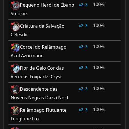
100%
2–3
Pequeno Herói de Ébano
Smokie
100%
2–3
Criatura da Salvação
Celesdir
100%
2–3
Corcel do Relâmpago
Azul Azurmane
100%
2–3
Flor de Gelo Cor das
Veredas Foxparks Cryst
100%
2–3
Descendente das
Nuvens Negras Dazzi Noct
100%
2–3
Relâmpago Flutuante
Fenglope Lux