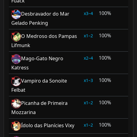
Fuack
100%
3–4
Desbravador do Mar
Gelado Penking
100%
1–2
O Medroso dos Pampas
Lifmunk
100%
2–4
Mago-Gato Negro
Katress
100%
1–3
Vampiro da Sonoite
Felbat
100%
1–2
Picanha de Primeira
Mozzarina
100%
1–2
Ídolo das Planícies Vixy