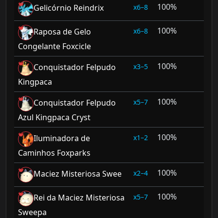
100%
6–8
Gelicórnio Reindrix
100%
6–8
Raposa de Gelo
Congelante Foxcicle
100%
3–5
Conquistador Felpudo
Kingpaca
100%
5–7
Conquistador Felpudo
Azul Kingpaca Cryst
100%
1–2
Iluminadora de
Caminhos Foxparks
100%
2–4
Maciez Misteriosa Swee
100%
5–7
Rei da Maciez Misteriosa
Sweepa