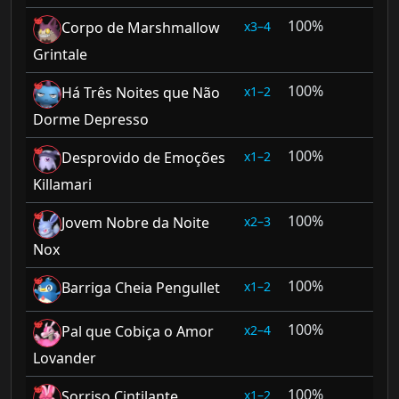
100%
3–4
Corpo de Marshmallow
Grintale
100%
1–2
Há Três Noites que Não
Dorme Depresso
100%
1–2
Desprovido de Emoções
Killamari
100%
2–3
Jovem Nobre da Noite
Nox
100%
1–2
Barriga Cheia Pengullet
100%
2–4
Pal que Cobiça o Amor
Lovander
100%
1–2
Sorriso Cintilante