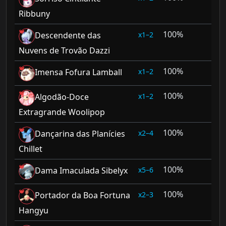
Ribbuny
100%
1–2
Descendente das
Nuvens de Trovão Dazzi
100%
1–2
Imensa Fofura Lamball
100%
1–2
Algodão-Doce
Extragrande Woolipop
100%
2–4
Dançarina das Planícies
Chillet
100%
5–6
Dama Imaculada Sibelyx
100%
2–3
Portador da Boa Fortuna
Hangyu