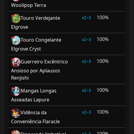
Woolipop Terra
100%
2–3
Touro Verdejante
Elgrove
100%
2–3
Touro Congelante
Elgrove Cryst
100%
2–3
Guerreiro Excêntrico
Ansioso por Aplausos
Renjishi
100%
2–3
Mangas Longas
Asseadas Lapure
100%
2–3
Vidência da
Conveniência Flaracle
100%
2–3