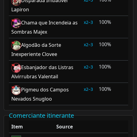
Disparada Imbatível
Lapiron
100%
2–3
Chama que Incendeia as
Sombras Majex
100%
2–3
Algodão da Sorte
Inexperiente Clovee
100%
2–3
Esbanjador das Listras
Alvirrubras Valentail
100%
2–3
Pigmeu dos Campos
Nevados Snugloo
Comerciante itinerante
Item
Source