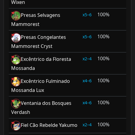
Wixen
100%
5–6
Presas Selvagens
Mammorest
100%
5–6
Presas Congelantes
Mammorest Cryst
100%
2–4
Excêntrico da Floresta
Mossanda
100%
4–6
Excêntrico Fulminado
Mossanda Lux
100%
4–6
Ventania dos Bosques
Verdash
100%
2–4
Fiel Cão Rebelde Yakumo