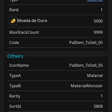
Rank
1
Moeda de Ouro
5000
MaxStackCount
9999
Code
PalItem_ToSell_05
Others
IconName
PalItem_ToSell_05
TypeA
Material
TypeB
MaterialMonster
Rarity
1
SortId
5808