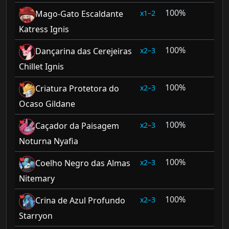
100%
1–2
Mago-Gato Escaldante
Katress Ignis
100%
2–3
Dançarina das Cerejeiras
Chillet Ignis
100%
2–3
Criatura Protetora do
Ocaso Gildane
100%
2–3
Caçador da Paisagem
Noturna Nyafia
100%
2–3
Coelho Negro das Almas
Nitemary
100%
2–3
Crina de Azul Profundo
Starryon