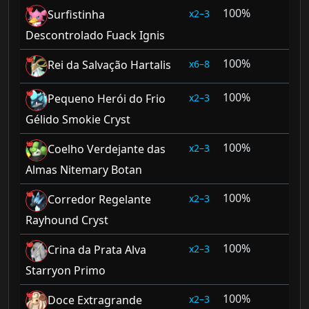
100%
2–3
Surfistinha
Descontrolado Fuack Ignis
100%
6–8
Rei da Salvação Hartalis
100%
2–3
Pequeno Herói do Frio
Gélido Smokie Cryst
100%
2–3
Coelho Verdejante das
Almas Nitemary Botan
100%
2–3
Corredor Regelante
Rayhound Cryst
100%
2–3
Crina da Prata Alva
Starryon Primo
100%
2–3
Doce Extragrande