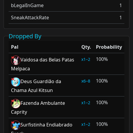
bLegalInGame
1
SneakAttackRate
1
Dropped By
Pal
Qty.
Probability
100%
1–2
Vaidosa das Belas Patas
Melpaca
100%
6–8
Deus Guardião da
Chama Azul Kitsun
100%
1–2
Fazenda Ambulante
Caprity
100%
1–2
Surfistinha Endiabrado