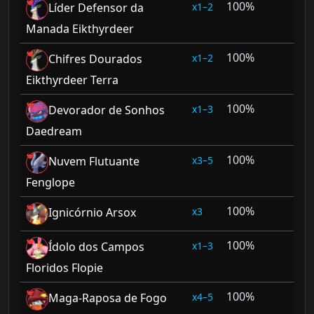
100%
1–2
Líder Defensor da
Manada Eikthyrdeer
100%
1–2
Chifres Dourados
Eikthyrdeer Terra
100%
1–3
Devorador de Sonhos
Daedream
100%
3–5
Nuvem Flutuante
Fenglope
100%
3
Ignicórnio Arsox
100%
1–3
Ídolo dos Campos
Floridos Flopie
100%
4–5
Maga-Raposa de Fogo