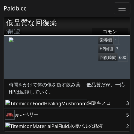
Paldb.cc
低品質な回復薬
消耗品
コモン
栄養価
1
HP回復
3
回復時間
600
時間をかけて体の傷を癒す飲み薬。 低品質だが、一応
HPは回復していく。
洞窟キノコ
3
赤いベリー
5
水棲パルの粘液
2