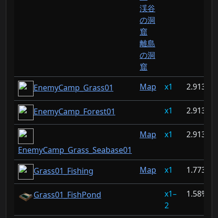
渓谷
の洞
窟
離島
の洞
窟
Map
1
2.913%
EnemyCamp_Grass01
1
2.913%
EnemyCamp_Forest01
Map
1
2.913%
EnemyCamp_Grass_Seabase01
Map
1
1.773%
Grass01_Fishing
1–
1.58%
Grass01_FishPond
2