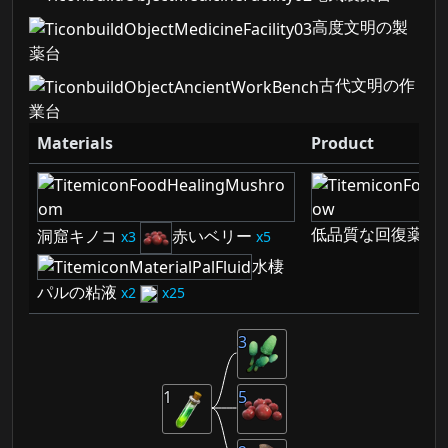
高度文明の製
薬台
古代文明の作
業台
Materials
Product
低品質な回復薬
1
洞窟キノコ
赤いベリー
3
5
水棲
パルの粘液
2
25
3
1
5