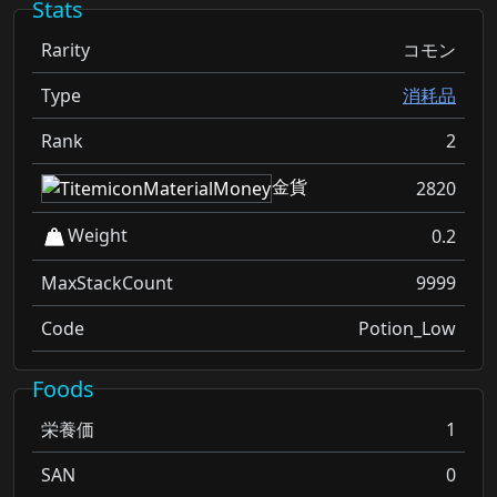
Stats
Rarity
コモン
Type
消耗品
Rank
2
金貨
2820
Weight
0.2
MaxStackCount
9999
Code
Potion_Low
Foods
栄養価
1
SAN
0