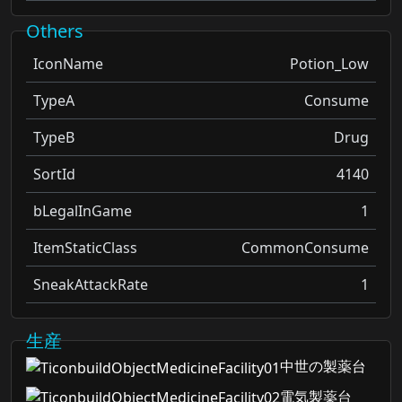
Others
IconName
Potion_Low
TypeA
Consume
TypeB
Drug
SortId
4140
bLegalInGame
1
ItemStaticClass
CommonConsume
SneakAttackRate
1
生産
中世の製薬台
電気製薬台