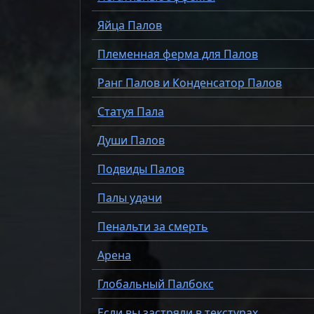
Яйца Палов
Племенная ферма для Палов
Ранг Палов и Конденсатор Палов
Статуя Пала
Души Палов
Подвиды Палов
Палы удачи
Пенальти за смерть
Арена
Глобальный Палбокс
Если вы застряли в текстурах