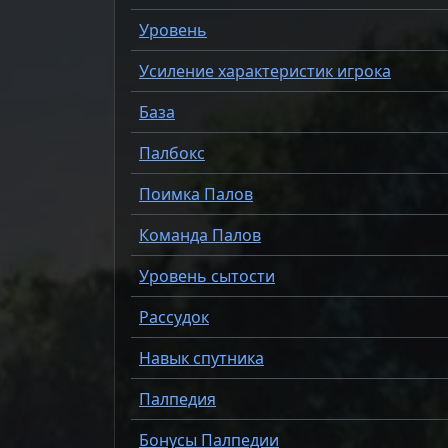
Уровень
Усиление характеристик игрока
База
Палбокс
Поимка Палов
Команда Палов
Уровень сытости
Рассудок
Навык спутника
Палпедия
Бонусы Палпедии