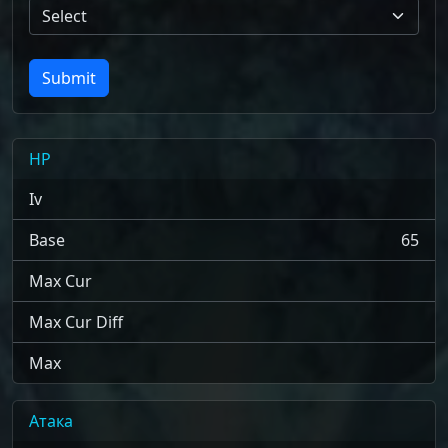
Select
Submit
HP
Iv
Base
65
Max Cur
Max Cur Diff
Max
Атака