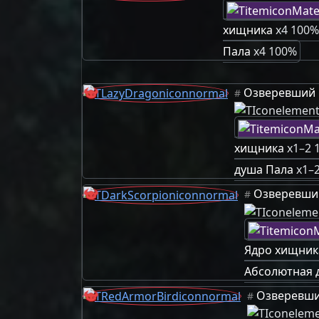
хищника
x4 100%
Пала
x4 100%
Озверевший 
#
хищника
x1–2 
душа Пала
x1–
Озверевши
#
Ядро хищник
Абсолютная 
Озверевши
#