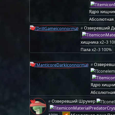
Ядро хищни
Абсолютная 
Озверевший Д
#
хищника
x2–3 10
Пала
x2–3 100%
Озверевши
#
Ядро хищни
Абсолютная
Озверевший Шрумер
#