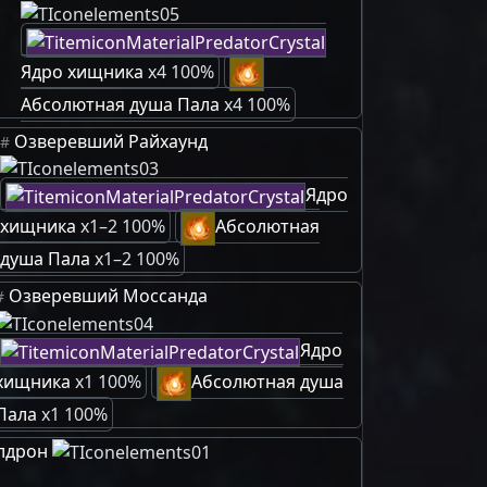
Ядро хищника
x4 100%
Абсолютная душа Пала
x4 100%
Озверевший Райхаунд
#
Ядро
хищника
x1–2 100%
Абсолютная
душа Пала
x1–2 100%
Озверевший Моссанда
#
Ядро
хищника
x1 100%
Абсолютная душа
Пала
x1 100%
лдрон