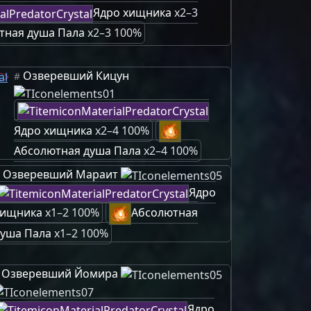
Ядро хищника
x2–3
тная душа Пала
x2–3 100%
Озверевший Кицун
#
Ядро хищника
x2–4 100%
Абсолютная душа Пала
x2–4 100%
Озверевший Мараит
Ядро
хищника
x1–2 100%
Абсолютная
душа Пала
x1–2 100%
Озверевший Йомира
Ядро