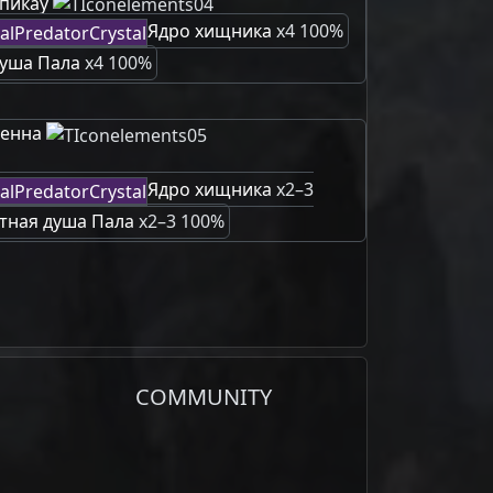
пикау
Ядро хищника
x4 100%
уша Пала
x4 100%
енна
Ядро хищника
x2–3
тная душа Пала
x2–3 100%
COMMUNITY