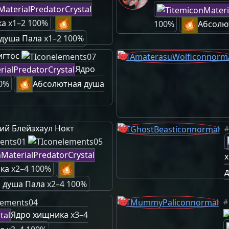
ка
x1–2 100%
100%
Абсолю
душа Пала
x1–2 100%
игтос
Ядро
0%
Абсолютная душа
й Блейзхаул Нокт
#
ка
x2–4 100%
 душа Пала
x2–4 100%
#
Ядро хищника
x3–4