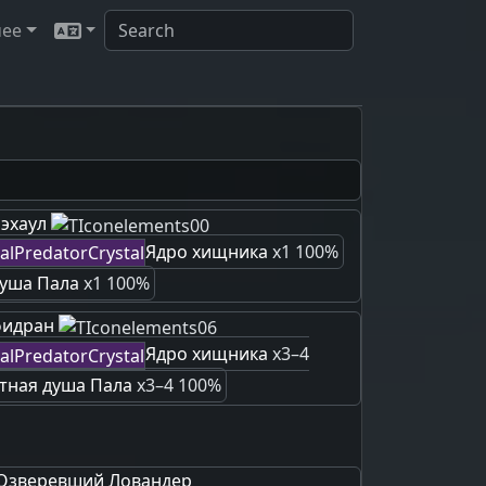
чее
эхаул
Ядро хищника
x1 100%
уша Пала
x1 100%
фидран
Ядро хищника
x3–4
тная душа Пала
x3–4 100%
Озверевший Ловандер