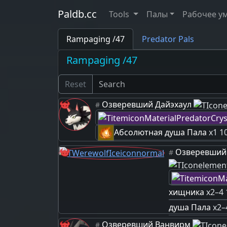
Paldb.cc
Tools
Палы
Рабочее у
Rampaging /47
Predator Pals
Rampaging /47
Reset
Озверевший Дайэхаул
#
Абсолютная душа Пала
x1 1
Озверевший
#
хищника
x2–4
душа Пала
x2–
Озверевший Ванвирм
#