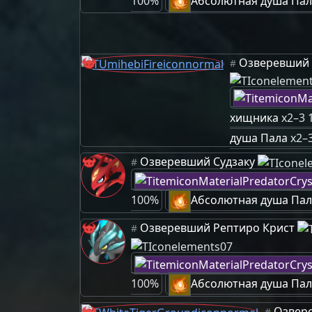
100%
Абсолютная душа Пал
Озверевший 
#
хищника
x2–3 
душа Пала
x2–
Озверевший Судзаку
#
100%
Абсолютная душа Пал
Озверевший Рептиро Крист
#
100%
Абсолютная душа Пал
Озвер
#