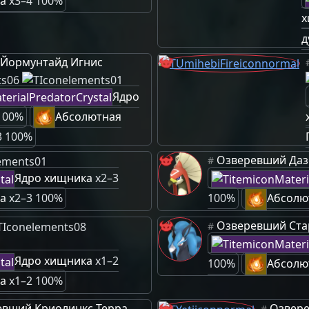
а
x3–4 100%
х
д
Йормунтайд Игнис
Ядро
100%
Абсолютная
3 100%
Озверевший Даз
#
Ядро хищника
x2–3
а
x2–3 100%
100%
Абсолю
Озверевший Ст
#
Ядро хищника
x1–2
100%
Абсолю
а
x1–2 100%
евший Криолинкс Терра
Озвер
#