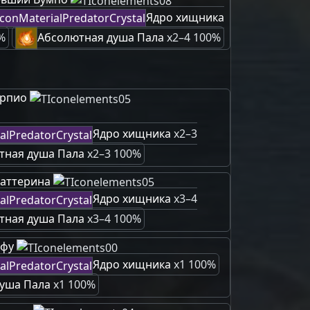
Ядро хищника
%
Абсолютная душа Пала
x2–4 100%
орпио
Ядро хищника
x2–3
тная душа Пала
x2–3 100%
аттерина
Ядро хищника
x3–4
тная душа Пала
x3–4 100%
нфу
Ядро хищника
x1 100%
уша Пала
x1 100%