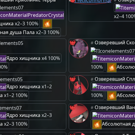
x2–4 100
щника
x2–3 100%
ная душа Пала
x2–3 100%
Озверевший Ск
#
Ядро хищника
x4 100%
00%
100%
Абсолю
Озверевший Спл
#
Ядро хищника
x1–2
а
x1–2 100%
100%
Абсолю
Озверевший Ва
#
Ядро хищника
x2–3
а
x2–3 100%
Абсолютная д