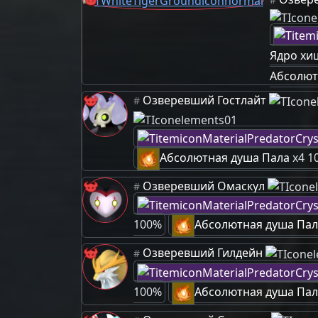
Ядро хи
Абсолют
Озверевший Гостлайт
#
Абсолютная душа Пала
x4 1
Озверевший Омаскул
#
100%
Абсолютная душа Пал
Озверевший Гилдейн
#
100%
Абсолютная душа Пал