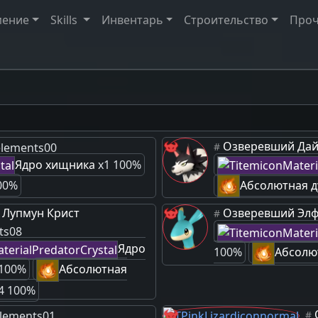
мение
Skills
Инвентарь
Строительство
Про
Озверевший Дай
#
Ядро хищника
x1 100%
00%
Абсолютная д
 Лупмун Крист
Озверевший Эл
#
Ядро
100%
Абсолю
 100%
Абсолютная
4 100%
#