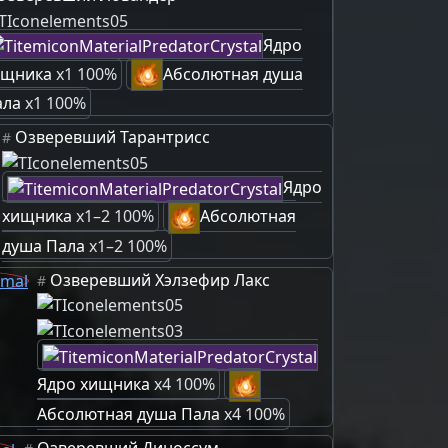
Ядро
ищника
x1 100%
Абсолютная душа
ала
x1 100%
Озверевший Тарантрисс
#
Ядро
хищника
x1–2 100%
Абсолютная
душа Пала
x1–2 100%
Озверевший Хэлзефир Лакс
#
Ядро хищника
x4 100%
Абсолютная душа Пала
x4 100%
Озверевший Диноссум