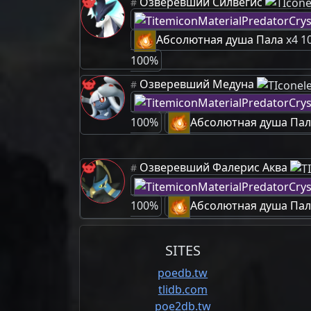
Озверевший Силвегис
#
Абсолютная душа Пала
x4 1
100%
Озверевший Медуна
#
100%
Абсолютная душа Пал
Озверевший Фалерис Аква
#
100%
Абсолютная душа Пал
SITES
poedb.tw
tlidb.com
poe2db.tw