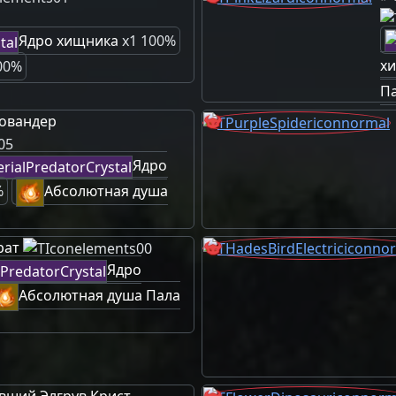
Ядро хищника
x1 100%
х
00%
П
овандер
Ядро
%
Абсолютная душа
рат
Ядро
Абсолютная душа Пала
вший Элгрув Крист