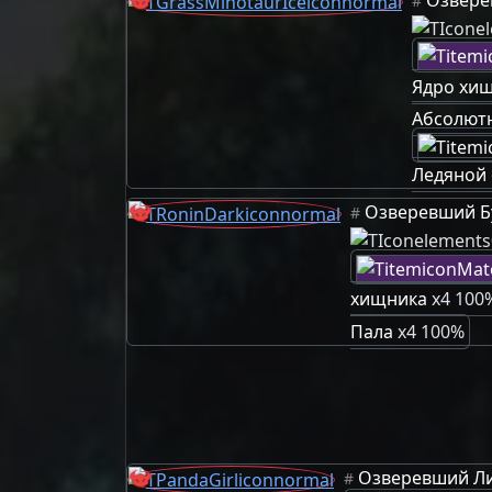
#
Ядро хи
Абсолют
Ледяной 
Озверевший Б
#
хищника
x4 100
Пала
x4 100%
Озверевший Л
#