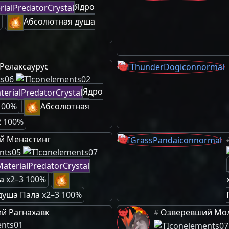
Ядро
Абсолютная душа
Релаксаурус
Ядро
100%
Абсолютная
2 100%
й Менастинг
а
x2–3 100%
душа Пала
x2–3 100%
й Рагнахавк
Озверевший Мо
#