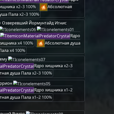
ищника
x2–3 100%
Абсолютная
уша Пала
x2–3 100%
Озверевший Йормунтайд Игнис
#
Ядро
хищника
x4 100%
Абсолютная душа
Пала
x4 100%
ему
Ядро хищника
x2–3
тная душа Пала
x2–3 100%
аррион
Ядро хищника
x1–2
тная душа Пала
x1–2 100%
евший Вумпо