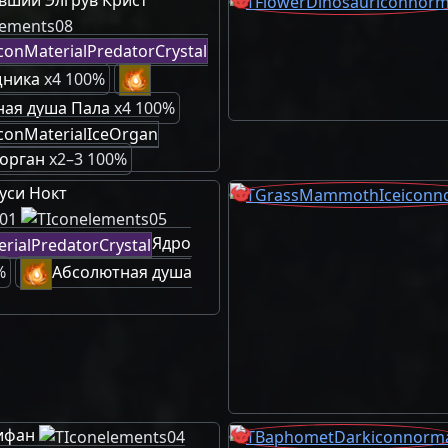
щника
x4 100%
ная душа Пала
x4 100%
орган
x2–3 100%
уси Нокт
Ядро
%
Абсолютная душа
ифан