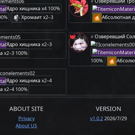
Озверевший Тро
#
Ядро хищника
x4 100%
00%
Хромаит
x2–3
Абсолютная д
Озверевший Сол
#
Ядро хищника
x2–3
а
x2–3 100%
100%
Абсолю
Ядро хищника
x2–4
а
x2–4 100%
ABOUT SITE
VERSION
Privacy
v1.0.2
2026/7/29
About US