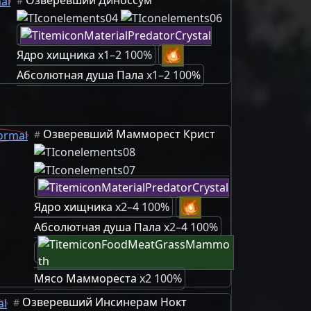
#
Ядро хищника
x1–2 100%
Абсолютная душа Пала
x1–2 100%
Озверевший Мамморест Крист
#
Ядро хищника
x2–4 100%
Абсолютная душа Пала
x2–4 100%
Мясо Маммореста
x2 100%
Озверевший Инсинерам Нокт
#