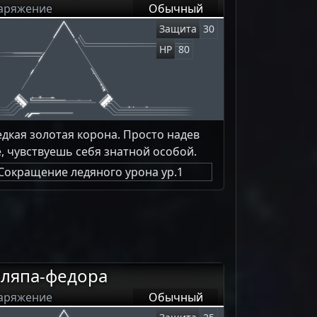
аряжение
Обычный
Защита
30
HP
80
едкая золотая корона. Просто надев
ё, чувствуешь себя знатной особой.
Сокращение ледяного урона ур.1
ляпа-федора
аряжение
Обычный