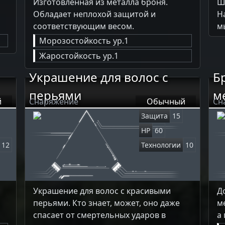
Изготовленная из металла броня.
Ш
Обладает неплохой защитой и
Н
соответствующим весом.
м
Морозостойкость ур.1
Жаростойкость ур.1
Украшение для волос с
Б
перьями
м
й
Снаряжение
Обычный
Сн
Защита
15
HP
60
12
Технологии
10
Украшение для волос с красивыми
Д
перьями. Кто знает, может, оно даже
м
спасает от смертельных ударов в
а