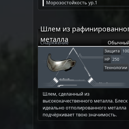
Морозостойкость ур.1
Шлем из рафинированно
металла
Снаряжение
Обычны
Защита
10
HP
250
Технологии
Шлем, сделанный из
высококачественного металла. Блеск
идеально отполированного металла
подчёркивает твою значимость.