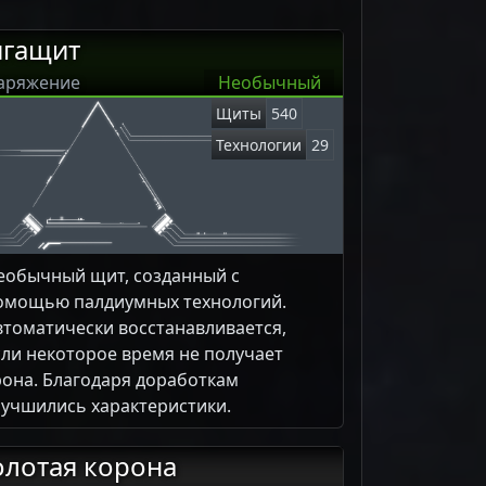
игащит
аряжение
Необычный
Щиты
540
Технологии
29
еобычный щит, созданный с
омощью палдиумных технологий.
втоматически восстанавливается,
сли некоторое время не получает
рона. Благодаря доработкам
лучшились характеристики.
олотая корона