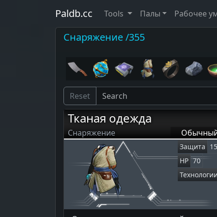
Paldb.cc
Tools
Палы
Рабочее у
Снаряжение /355
Reset
Тканая одежда
Снаряжение
Обычны
Защита
1
HP
70
Технологи