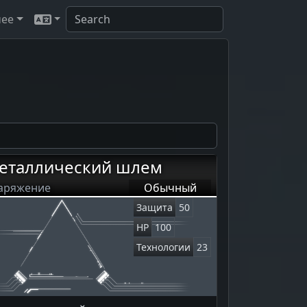
чее
еталлический шлем
аряжение
Обычный
Защита
50
HP
100
Технологии
23