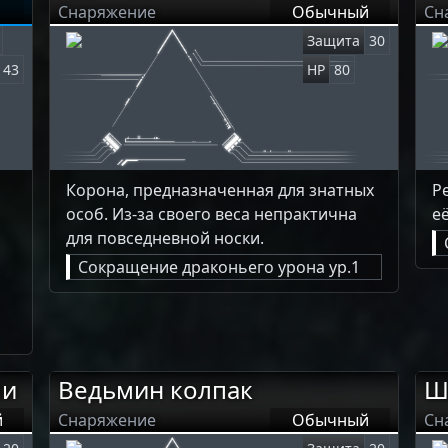
Снаряжение
Обычный
Сн
Защита
30
43
HP
80
Корона, предназначенная для знатных
Р
особ. Из-за своего веса непрактична
е
для повседневной носки.
Сокращение драконьего урона ур.1
ми
Ведьмин колпак
Ш
й
Снаряжение
Обычный
Сн