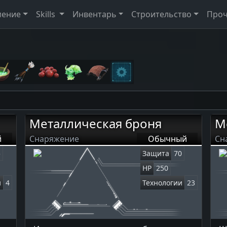
мение
Skills
Инвентарь
Строительство
Про
Металлическая броня
М
й
Снаряжение
Обычный
Сн
5
Защита
70
HP
250
и
4
Технологии
23