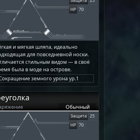
Защита
25
HP
70
ёгкая и мягкая шляпа, идеально
одходящая для повседневной носки.
тличается стильным видом — в своё
ремя была в моде на острове.
Сокращение земного урона ур.1
реуголка
аряжение
Обычный
Защита
25
HP
70