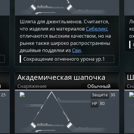
Шляпа для джентльменов. Считается,
Л
что изделия из материалов
Сибеликс
к
отличаются высоким качеством, но на
о
рынке также широко распространены
дешёвые подделки из
Сви
.
Сокращение огненного урона ур.1
Академическая шапочка
Ш
й
Снаряжение
Обычный
Сн
25
Защита
30
HP
80