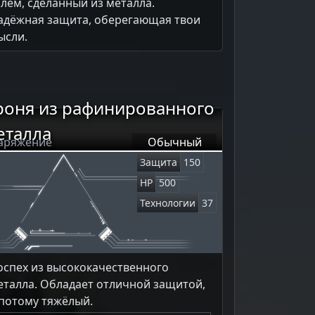
лем, сделанный из металла.
адёжная защита, оберегающая твои
ысли.
роня из рафинированного
еталла
аряжение
Обычный
Защита
150
HP
500
Технологии
37
оспех из высококачественного
еталла. Обладает отличной защитой,
 потому тяжёлый.