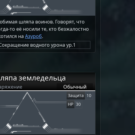
юбимая шляпа воинов. Говорят, что
огда-то её носили те, кто безжалостно
хотился на
Азуроб
.
Сокращение водного урона ур.1
ляпа земледельца
аряжение
Обычный
Защита
10
HP
30