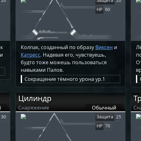
20
Защита
20
HP
60
ак
Колпак, созданный по образу
Виксен
и
Л
ли
Катресс
. Надевая его, чувствуешь,
п
будто тоже можешь пользоваться
О
навыками Палов.
в
Сокращение тёмного урона ур.1
Цилиндр
Т
й
Снаряжение
Обычный
Сн
30
Защита
25
HP
70