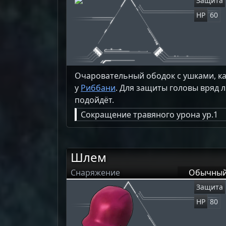
Защита
HP
60
Очаровательный ободок с ушками, к
у
Риббани
. Для защиты головы вряд 
подойдёт.
Сокращение травяного урона ур.1
Шлем
Снаряжение
Обычны
Защита
HP
80