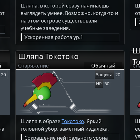
Шляпа, в которой сразу начинаешь
Ш
от
выглядеть умнее. Возможно, когда-то и
о
на этом острове существовали
учебные заведения.
Ускоренная работа ур.1
Ш
Шляпа Токотоко
Т
й
Снаряжение
Обычный
Сн
20
Защита
20
HP
60
ь
Шляпа в образе
Токотоко
. Яркий
Ш
на
головной убор, заметный издалека.
е
у
Сокращение нейтрального урона