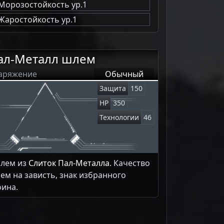
Морозостойкость ур.1
Жаростойкость ур.1
ал-Металл шлем
аряжение
Обычный
Защита
150
HP
350
Технологии
46
лем из
Слиток Пал-Металла
. Качество
сем на зависть, знак избранного
оина.