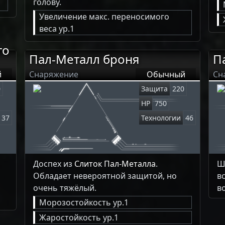
голову.
Увеличение макс. переносимого
веса ур.1
го
Пал-Металл броня
П
й
Снаряжение
Обычный
Сн
0
Защита
220
HP
750
37
Технологии
46
Доспех из
Слиток Пал-Металла
.
Ш
Обладает невероятной защитой, но
в
очень тяжёлый.
в
Морозостойкость ур.1
Жаростойкость ур.1