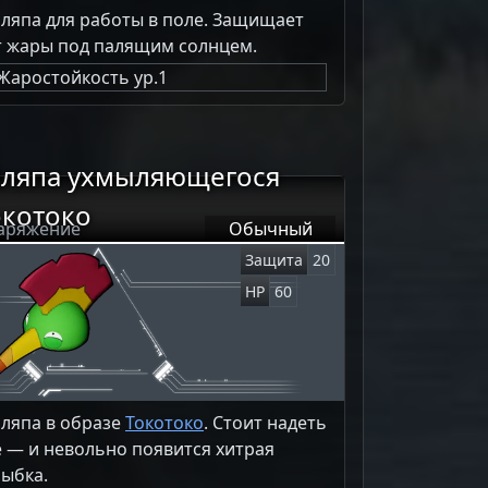
ляпа для работы в поле. Защищает
т жары под палящим солнцем.
Жаростойкость ур.1
ляпа ухмыляющегося
окотоко
аряжение
Обычный
Защита
20
HP
60
ляпа в образе
Токотоко
. Стоит надеть
ё — и невольно появится хитрая
лыбка.