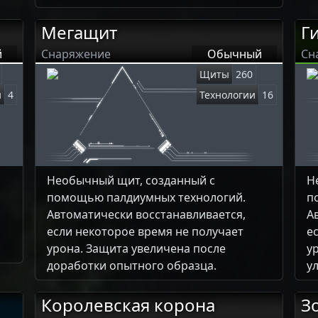
Мегащит
Г
й
Снаряжение
Обычный
Сн
Щиты
260
и
4
Технологии
16
Необычный щит, созданный с
Н
помощью палдиумных технологий.
п
Автоматически восстанавливается,
А
если некоторое время не получает
е
урона. Защита увеличена после
у
доработки опытного образца.
у
Королевская корона
З