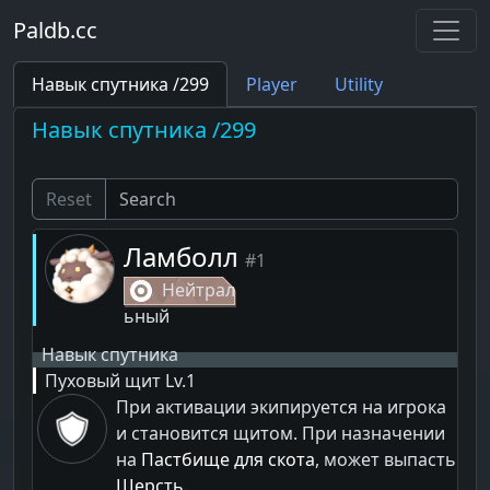
Paldb.cc
Навык спутника /299
Player
Utility
Навык спутника /299
Reset
Ламболл
#1
Нейтрал
ьный
Навык спутника
Пуховый щит
Lv.1
При активации экипируется на игрока
и становится щитом. При назначении
на
Пастбище для скота
, может выпасть
Шерсть
.