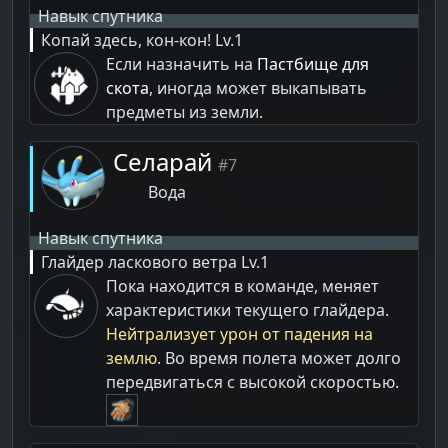
Навык спутника
Копай здесь, кон-кон!
Lv.1
Если назначить на
Пастбище для
скота
, иногда может выкапывать
предметы из земли.
Селарай
#7
Вода
Навык спутника
Глайдер ласкового ветра
Lv.1
Пока находится в команде, меняет
характеристики текущего глайдера.
Нейтрализует урон от падения на
землю
. Во время полета может долго
передвигаться с высокой скоростью.