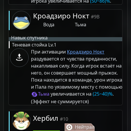
игрока увеличивается на
(50~86)%
.
Кроадзиро Нокт
#9B
Вода
Тьма
Навык спутника
Теневая стойка
Lv.1
При активации
Кроадзиро Нокт
раздувается от чувства преданности,
накапливая силу. Когда игрок встаёт на
него, он совершает мощный прыжок.
Пока находится в команде, урон игрока
и Пала по уязвимому месту с помощью
Тьма
увеличивается на
(25~40)%
.
(Эффект не суммируется)
Хербил
#10
Нейтрал