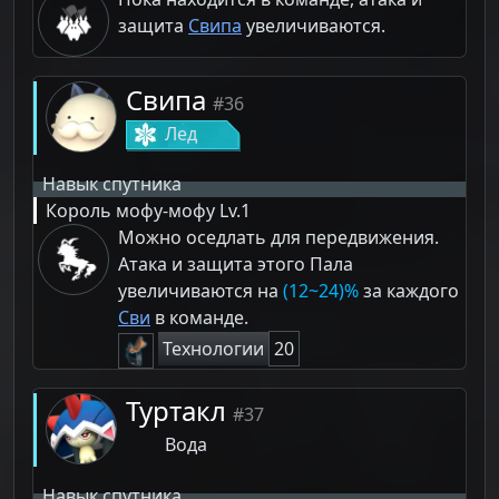
защита
Свипа
увеличиваются.
Свипа
#36
Лед
Навык спутника
Король мофу-мофу
Lv.1
Можно оседлать для передвижения.
Атака и защита этого Пала
увеличиваются на
(12~24)%
за каждого
Сви
в команде.
Технологии
20
Туртакл
#37
Вода
Навык спутника