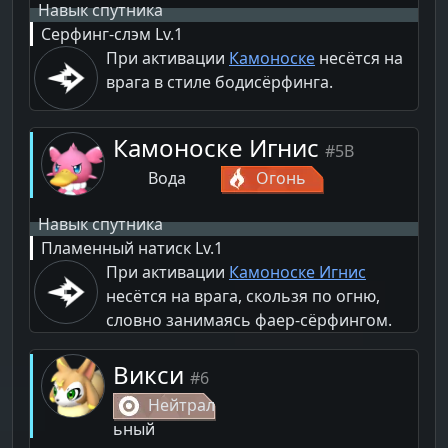
Навык спутника
Серфинг-слэм
Lv.1
При активации
Камоноске
несётся на
врага в стиле бодисёрфинга.
Камоноске Игнис
#5B
Вода
Огонь
Навык спутника
Пламенный натиск
Lv.1
При активации
Камоноске Игнис
несётся на врага, скользя по огню,
словно занимаясь фаер-сёрфингом.
Викси
#6
Нейтрал
ьный