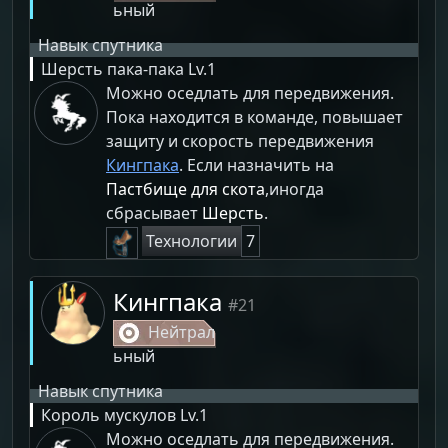
ьный
Навык спутника
Шерсть пака-пака
Lv.1
Можно оседлать для передвижения.
Пока находится в команде, повышает
защиту и скорость передвижения
Кингпака
. Если назначить на
Пастбище для скота
,иногда
сбрасывает
Шерсть
.
Технологии
7
Кингпака
#21
Нейтрал
ьный
Навык спутника
Король мускулов
Lv.1
Можно оседлать для передвижения.