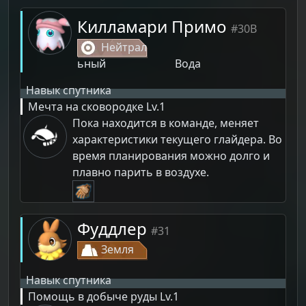
Килламари Примо
#30B
Нейтрал
ьный
Вода
Навык спутника
Мечта на сковородке
Lv.1
Пока находится в команде, меняет
характеристики текущего глайдера. Во
время планирования можно долго и
плавно парить в воздухе.
Фуддлер
#31
Земля
Навык спутника
Помощь в добыче руды
Lv.1