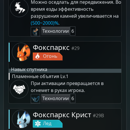
Можно оседлать для передвижения. Во
время езды эффективность
разрушения камней увеличивается на
(500~2000)%
.
Технологии
6
Фокспаркс
#29
Огонь
Навык спутника
Пламенные объятия
Lv.1
При активации превращается в
огнемет в руках игрока.
Технологии
6
Фокспаркс Крист
#29B
Лед