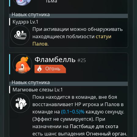
Тьма
Навык спутника
Кудэрэ
Lv.1
При активации можно обнаруживать
находящиеся поблизости
статуи
Палов
.
Фламбелль
#25
Огонь
Навык спутника
Магмовые слезы
Lv.1
Пока находится в команде, вне боя
восстанавливает HP игрока и Палов в
команде на
(0.1~0.5)%
каждую секунду.
(Эффект не суммируется). При
назначении на
Пастбище для скота
есть шанс выпадения
Огненный орган
.