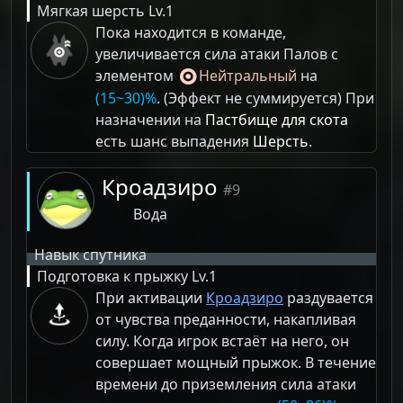
Мягкая шерсть
Lv.1
Пока находится в команде,
увеличивается сила атаки Палов с
элементом
Нейтральный
на
(15~30)%
. (Эффект не суммируется) При
назначении на
Пастбище для скота
есть шанс выпадения
Шерсть
.
Кроадзиро
#9
Вода
Навык спутника
Подготовка к прыжку
Lv.1
При активации
Кроадзиро
раздувается
от чувства преданности, накапливая
силу. Когда игрок встаёт на него, он
совершает мощный прыжок. В течение
времени до приземления сила атаки