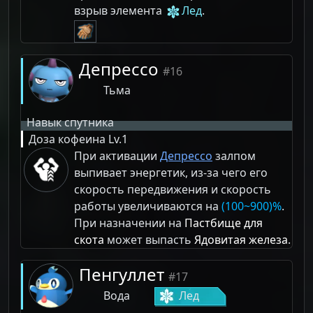
взрыв элемента
Лед
.
Депрессо
#16
Тьма
Навык спутника
Доза кофеина
Lv.1
При активации
Депрессо
залпом
выпивает энергетик, из-за чего его
скорость передвижения и скорость
работы увеличиваются на
(100~900)%
.
При назначении на
Пастбище для
скота
может выпасть
Ядовитая железа
.
Пенгуллет
#17
Вода
Лед