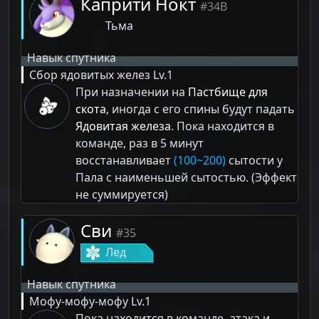
Каприти Нокт
#34B
Тьма
Навык спутника
Сбор ядовитых желез
Lv.1
При назначении на
Пастбище для
скота
, иногда с его спины будут падать
Ядовитая железа
. Пока находится в
команде, раз в 5 минут
восстанавливает
(100~200)
сытости у
Пала с наименьшей сытостью. (Эффект
не суммируется)
Сви
#35
Лед
Навык спутника
Мофу-мофу-мофу
Lv.1
Пока находится в команде, атака и