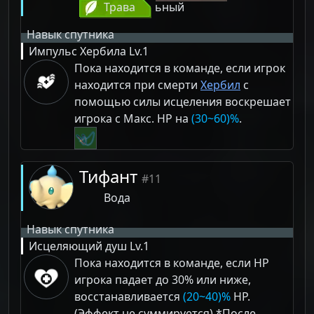
Трава
ьный
Навык спутника
Импульс Хербила
Lv.1
Пока находится в команде, если игрок
находится при смерти
Хербил
с
помощью силы исцеления воскрешает
игрока с Макс. HP на
(30~60)%
.
Тифант
#11
Вода
Навык спутника
Исцеляющий душ
Lv.1
Пока находится в команде, если HP
игрока падает до 30% или ниже,
восстанавливается
(20~40)%
HP.
(Эффект не суммируется) *После