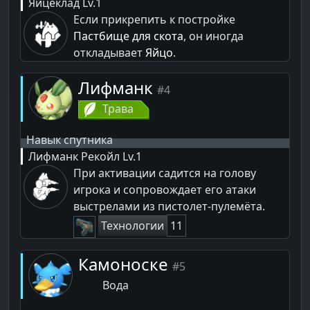
Яйцеклад
Lv.1
Если прикрепить к постройке
Пастбище для скота
, он иногда
откладывает
Яйцо
.
Лифманк
#4
Трава
Навык спутника
Лифманк Рекойл
Lv.1
При активации садится на голову
игрока и сопровождает его атаки
выстрелами из пистолет-пулемёта.
Технологии
11
Камоноске
#5
Вода