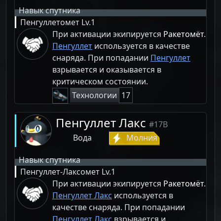
Навык спутника
Пенгуллетомет
Lv.1
При активации экипируется
Ракетомёт
.
Пенгуллет
используется в качестве
снаряда. При попадании
Пенгуллет
взрывается и оказывается в
критическом состоянии.
Технологии
17
Пенгуллет Лакс
#17B
Вода
Молния
Навык спутника
Пенгуллет-Лаксомет
Lv.1
При активации экипируется
Ракетомёт
.
Пенгуллет Лакс
используется в
качестве снаряда. При попадании
Пенгуллет Лакс
взрывается и