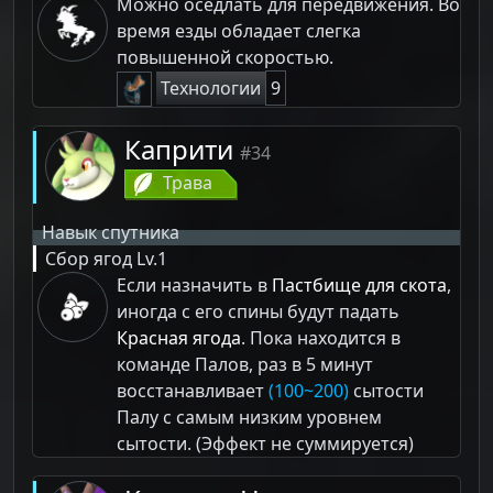
Можно оседлать для передвижения. Во
время езды обладает слегка
повышенной скоростью.
Технологии
9
Каприти
#34
Трава
Навык спутника
Сбор ягод
Lv.1
Если назначить в
Пастбище для скота
,
иногда с его спины будут падать
Красная ягода
. Пока находится в
команде Палов, раз в 5 минут
восстанавливает
(100~200)
сытости
Палу с самым низким уровнем
сытости. (Эффект не суммируется)