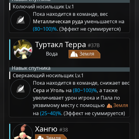
Колючий носильщик
Lv.1
Пока находится в команде, вес
Металлическая руда
уменьшается на
(80~100)%
. (Эффект не суммируется)
Туртакл Терра
#37B
Вода
Земля
Навык спутника
Сверкающий носильщик
Lv.1
Пока находится в команде, снижает вес
Сера
и
Уголь
на
(80~100)%
, а также
увеличивает урон игрока и Пала по
уязвимому месту с помощью
Земля
на
(25~40)%
. (Эффект не суммируется)
Хангю
#38
Земля