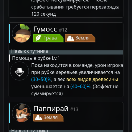
срабатывания требуется перезарядка
120 секунд
Гумосс
#12
Трава
Земля
Навык спутника
Помощь в рубке
Lv.1
Пока находится в команде, урон игрока
при рубке деревьев увеличивается на
(30~50)%
, а вес
всех видов древесины
уменьшается на
(40~60)%
. (Эффект не
суммируется)
Паппирай
#13
Земля
Навык спутника