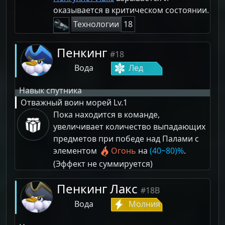
оказывается в критическом состоянии.
Технологии
18
Пенкинг
#18
Вода
Лед
Навык спутника
Отважный воин морей
Lv.1
Пока находится в команде,
увеличивает количество выпадающих
предметов при победе над Палами с
элементом
Огонь
на
(40~80)%
.
(Эффект не суммируется)
Пенкинг Лакс
#18B
Вода
Молния