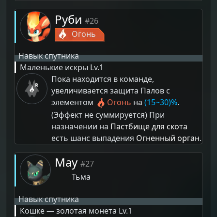
Руби
#26
Огонь
Навык спутника
Маленькие искры
Lv.1
Пока находится в команде,
увеличивается защита Палов с
элементом
Огонь
на
(15~30)%
.
(Эффект не суммируется) При
назначении на
Пастбище для скота
есть шанс выпадения
Огненный орган
.
Мау
#27
Тьма
Навык спутника
Кошке — золотая монета
Lv.1