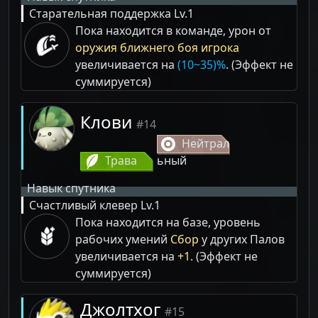
Старательная поддержка
Lv.1
Пока находится в команде, урон от
оружия ближнего боя игрока
увеличивается на
(10~35)%
. (Эффект не
суммируется)
Клови
#14
Нейтрал
Трава
ьный
Навык спутника
Счастливый клевер
Lv.1
Пока находится на базе, уровень
рабочих умений
Сбор
у других Палов
увеличивается на
+1
. (Эффект не
суммируется)
Джолтхог
#15