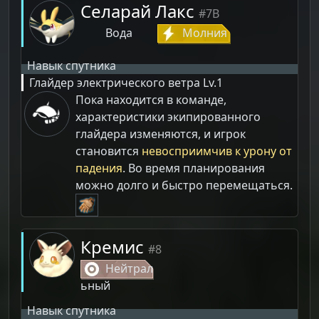
Селарай Лакс
#7B
Вода
Молния
Навык спутника
Глайдер электрического ветра
Lv.1
Пока находится в команде,
характеристики экипированного
глайдера изменяются, и игрок
становится
невосприимчив к урону от
падения
. Во время планирования
можно долго и быстро перемещаться.
Кремис
#8
Нейтрал
ьный
Навык спутника