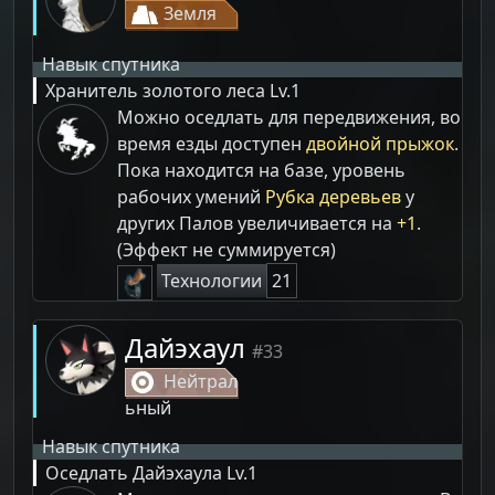
Земля
Навык спутника
Хранитель золотого леса
Lv.1
Можно оседлать для передвижения, во
время езды доступен
двойной прыжок
.
Пока находится на базе, уровень
рабочих умений
Рубка деревьев
у
других Палов увеличивается на
+1
.
(Эффект не суммируется)
Технологии
21
Дайэхаул
#33
Нейтрал
ьный
Навык спутника
Оседлать Дайэхаула
Lv.1