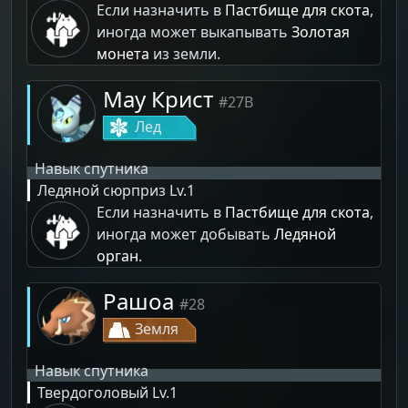
Если назначить в
Пастбище для скота
,
иногда может выкапывать
Золотая
монета
из земли.
Мау Крист
#27B
Лед
Навык спутника
Ледяной сюрприз
Lv.1
Если назначить в
Пастбище для скота
,
иногда может добывать
Ледяной
орган
.
Рашоа
#28
Земля
Навык спутника
Твердоголовый
Lv.1