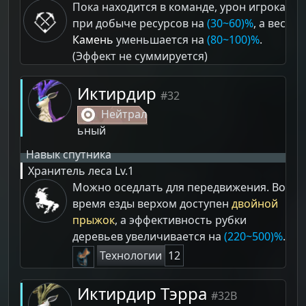
Пока находится в команде, урон игрока
при добыче ресурсов на
(30~60)%
, а вес
Камень
уменьшается на
(80~100)%
.
(Эффект не суммируется)
Иктирдир
#32
Нейтрал
ьный
Навык спутника
Хранитель леса
Lv.1
Можно оседлать для передвижения. Во
время езды верхом доступен
двойной
прыжок
, а эффективность рубки
деревьев увеличивается на
(220~500)%
.
Технологии
12
Иктирдир Тэрра
#32B