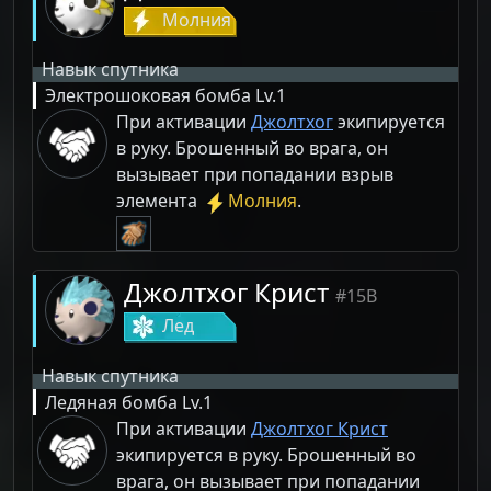
Молния
Навык спутника
Электрошоковая бомба
Lv.1
При активации
Джолтхог
экипируется
в руку. Брошенный во врага, он
вызывает при попадании взрыв
элемента
Молния
.
Джолтхог Крист
#15B
Лед
Навык спутника
Ледяная бомба
Lv.1
При активации
Джолтхог Крист
экипируется в руку. Брошенный во
врага, он вызывает при попадании