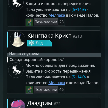
Защита и скорость передвижения
Пала увеличиваются на
(5~14)%
×
количество
Мелпака
в команде Палов.
Технологии
23
Кингпака Крист
#21B
Лед
Навык спутника
Холоднокровный король
Lv.1
Можно оседлать для передвижения.
Защита и скорость передвижения
Пала увеличиваются на
(5~14)%
×
количество
Мелпака
в команде Палов.
Технологии
46
Даэдрим
#22