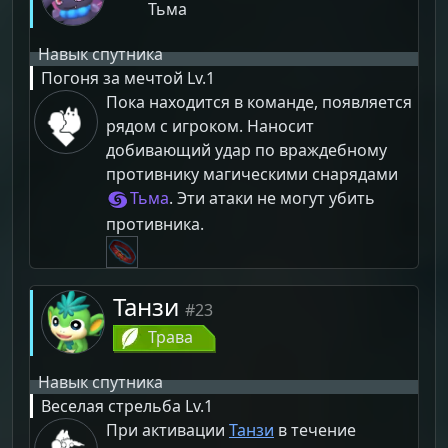
Тьма
Навык спутника
Погоня за мечтой
Lv.1
Пока находится в команде, появляется
рядом с игроком. Наносит
добивающий удар по враждебному
противнику магическими снарядами
Тьма
. Эти атаки не могут убить
противника.
Танзи
#23
Трава
Навык спутника
Веселая стрельба
Lv.1
При активации
Танзи
в течение