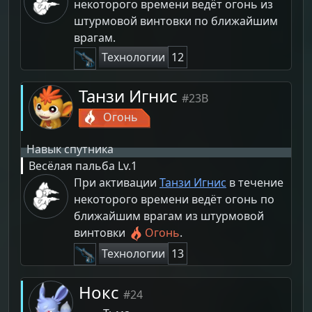
некоторого времени ведёт огонь из
штурмовой винтовки по ближайшим
врагам.
Технологии
12
Танзи Игнис
#23B
Огонь
Навык спутника
Весёлая пальба
Lv.1
При активации
Танзи Игнис
в течение
некоторого времени ведёт огонь по
ближайшим врагам из штурмовой
винтовки
Огонь
.
Технологии
13
Нокс
#24