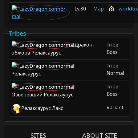
80
Map
worldtr
Tribes
Дракон-
Tribe
Boss
обжора Релаксаурус
Tribe
Normal
Релаксаурус
Tribe
Boss
Озверевший Релаксаурус
Variant
Релаксаурус Лакс
SITES
ABOUT SITE