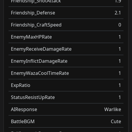
Friendship_ShotAttack
1.9
Friendship_Defense
2.1
Friendship_CraftSpeed
0
EnemyMaxHPRate
1
EnemyReceiveDamageRate
1
EnemyInflictDamageRate
1
EnemyWazaCoolTimeRate
1
ExpRatio
1
StatusResistUpRate
1
AIResponse
Warlike
BattleBGM
Cute