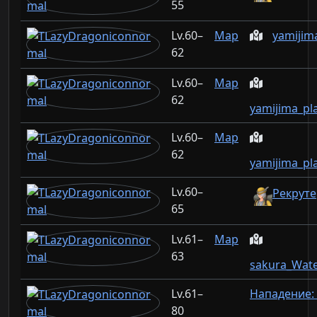
55
60–
Map
yamijim
62
60–
Map
62
yamijima_pl
60–
Map
62
yamijima_pl
60–
Рекруте
65
61–
Map
63
sakura_Wate
61–
Нападение:
80