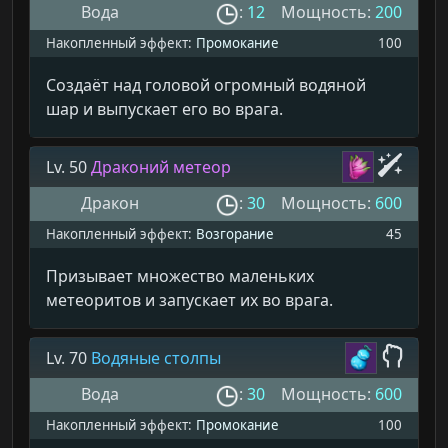
Вода
:
12
Мощность:
200
Накопленный эффект:
Промокание
100
Создаёт над головой огромный водяной
шар и выпускает его во врага.
Lv. 50
Драконий метеор
Дракон
:
30
Мощность:
600
Накопленный эффект:
Возгорание
45
Призывает множество маленьких
метеоритов и запускает их во врага.
Lv. 70
Водяные столпы
Вода
:
30
Мощность:
600
Накопленный эффект:
Промокание
100