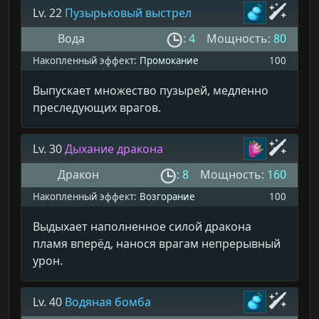
Lv. 22
Пузырьковый выстрел
Вода
:
4
Мощность:
80
Накопленный эффект:
Промокание
100
Выпускает множество пузырей, медленно
преследующих врагов.
Lv. 30
Дыхание дракона
Дракон
:
8
Мощность:
160
Накопленный эффект:
Возгорание
100
Выдыхает наполненное силой дракона
пламя вперёд, нанося врагам непрерывный
урон.
Lv. 40
Водяная бомба