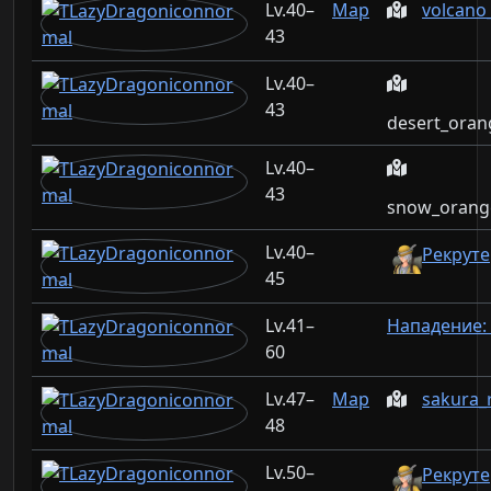
40–
Map
volcano
43
40–
43
desert_oran
40–
43
snow_orange
40–
Рекруте
45
41–
Нападение:
60
47–
Map
sakura_
48
50–
Рекруте