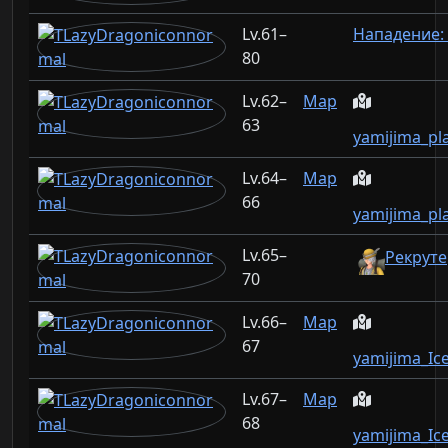
61–
Нападение: 
80
62–
Map
63
yamijima_pl
64–
Map
66
yamijima_pl
65–
Рекруте
70
66–
Map
67
yamijima_Ic
67–
Map
68
yamijima_Ic