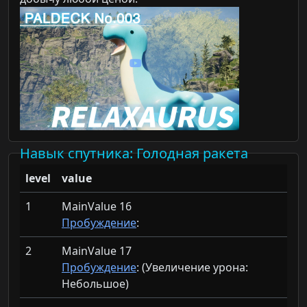
Навык спутника
: Голодная ракета
level
value
1
MainValue 16
Пробуждение
:
2
MainValue 17
Пробуждение
: (Увеличение урона:
Небольшое)