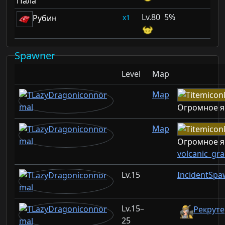
Пала
80
5%
1
Рубин
Spawner
Level
Map
Map
Огромное я
Map
Огромное я
volcanic_gr
15
IncidentSpa
15–
Рекруте
25