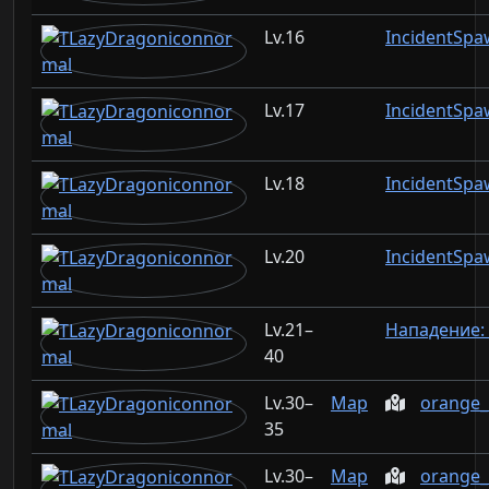
16
IncidentSpa
17
IncidentSpa
18
IncidentSpa
20
IncidentSpa
21–
Нападение:
40
30–
Map
orange_
35
30–
Map
orange_