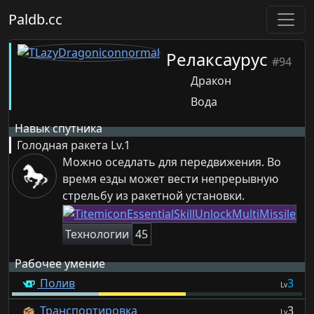
Paldb.cc
Релаксаурус
#94
Дракон
Вода
Навык спутника
Голодная ракета
Lv.1
Можно оседлать для передвижения. Во
время езды может вести непрерывную
стрельбу из ракетной установки.
Технологии
45
Рабочее умение
Полив
3
Lv
Транспортировка
3
Lv