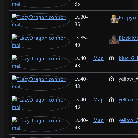
35
30–
Рекруте
35
35–
Black M
40
40–
Map
blue_G_
43
40–
yellow_
43
40–
Map
yellow_
43
40–
Map
yellow_
43