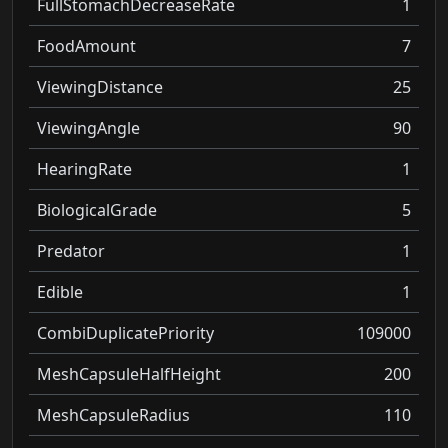
FullStomachDecreaseRate
1
FoodAmount
7
ViewingDistance
25
ViewingAngle
90
HearingRate
1
BiologicalGrade
5
Predator
1
Edible
1
CombiDuplicatePriority
109000
MeshCapsuleHalfHeight
200
MeshCapsuleRadius
110