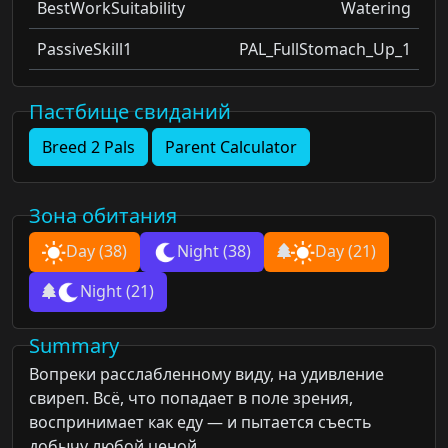
BestWorkSuitability
Watering
PassiveSkill1
PAL_FullStomach_Up_1
Пастбище свиданий
Breed 2 Pals
Parent Calculator
Зона обитания
Day
(38)
Night
(38)
Day
(21)
Night
(21)
Summary
Вопреки расслабленному виду, на удивление
свиреп. Всё, что попадает в поле зрения,
воспринимает как еду — и пытается съесть
добычу любой ценой.