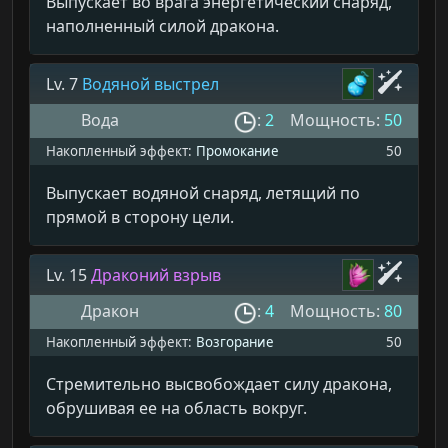
Выпускает во врага энергетический снаряд,
наполненный силой дракона.
Lv. 7
Водяной выстрел
Вода
:
2
Мощность:
50
Накопленный эффект:
Промокание
50
Выпускает водяной снаряд, летящий по
прямой в сторону цели.
Lv. 15
Драконий взрыв
Дракон
:
4
Мощность:
80
Накопленный эффект:
Возгорание
50
Стремительно высвобождает силу дракона,
обрушивая ее на область вокруг.