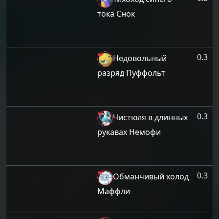
тока Снок
0.3
Недовольный
разряд Пуффольт
0.3
Чистюля в длинных
рукавах Немофи
0.3
Обманчивый холод
Маффли