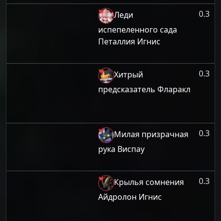
0.3
Леди
испепеленного сада
Петаллия Игнис
0.3
Хитрый
предсказатель Фларакл
0.3
Милая призрачная
рука Виспау
0.3
Крылья сомнения
Айдролон Игнис