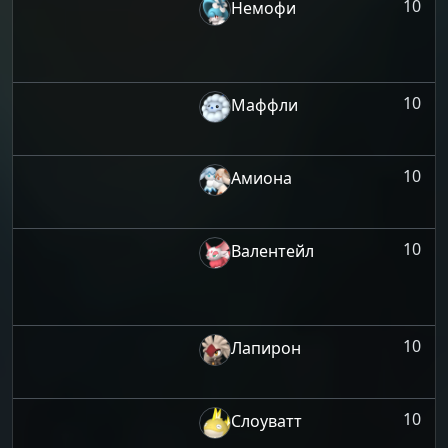
10
Немофи
10
Маффли
10
Амиона
10
Валентейл
10
Лапирон
10
Слоуватт