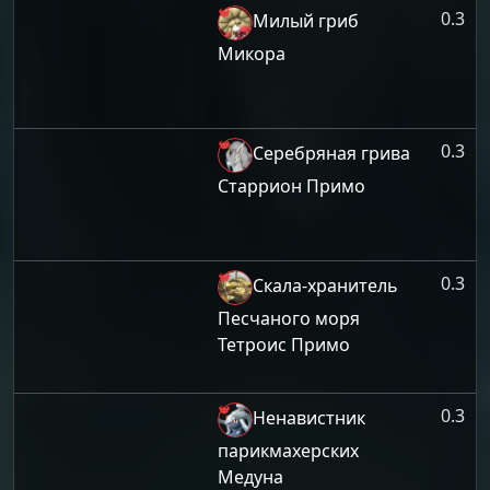
0.3
Милый гриб
Микора
0.3
Серебряная грива
Старрион Примо
0.3
Скала-хранитель
Песчаного моря
Тетроис Примо
0.3
Ненавистник
парикмахерских
Медуна