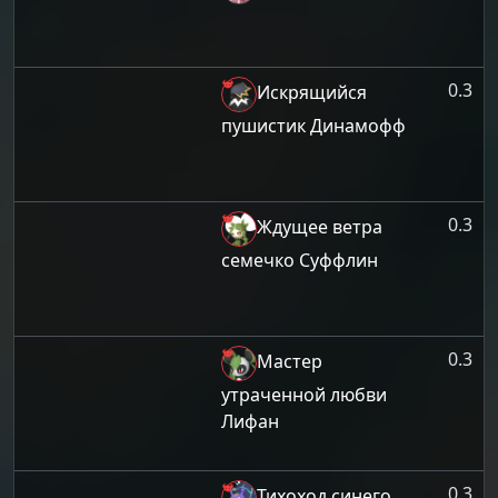
0.3
Искрящийся
пушистик Динамофф
0.3
Ждущее ветра
семечко Суффлин
0.3
Мастер
утраченной любви
Лифан
0.3
Тихоход синего