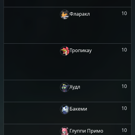
10
Фларакл
10
Тропикау
10
Худл
10
Бакеми
10
Глуппи Примо