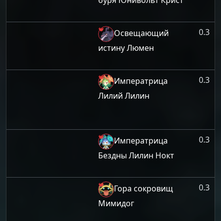
буря Юнивольт Крист
0.3
Освещающий
истину Люмен
0.3
Императрица
Лилий Лилин
0.3
Императрица
Бездны Лилин Нокт
0.3
Гора сокровищ
Мимидог