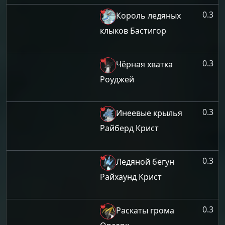
0.3
Король ледяных
клыков Бастигор
0.3
Чёрная хватка
Роуджей
0.3
Инеевые крылья
Райберд Крист
0.3
Ледяной бегун
Райхаунд Крист
0.3
Раскаты грома