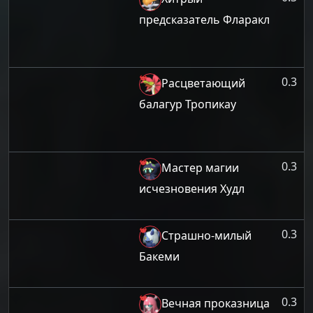
предсказатель Фларакл
0.3
Расцветающий
балагур Тропикау
0.3
Мастер магии
исчезновения Худл
0.3
Страшно-милый
Бакеми
0.3
Вечная проказница