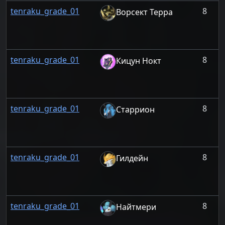
tenraku_grade_01
8
Ворсект Терра
tenraku_grade_01
8
Кицун Нокт
tenraku_grade_01
8
Старрион
tenraku_grade_01
8
Гилдейн
tenraku_grade_01
8
Найтмери