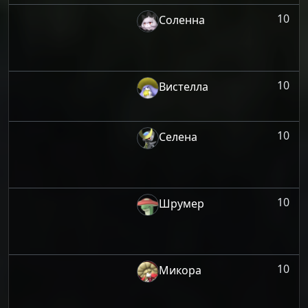
10
Соленна
10
Вистелла
10
Селена
10
Шрумер
10
Микора