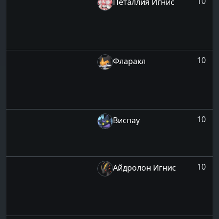
10
Петаллия Игнис
10
Фларакл
10
Виспау
10
Айдролон Игнис