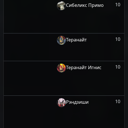
10
Сибеликс Примо
10
Теранайт
10
Теранайт Игнис
10
Рэндзиши