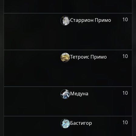
10
Старрион Примо
10
Тетроис Примо
10
Медуна
10
Бастигор