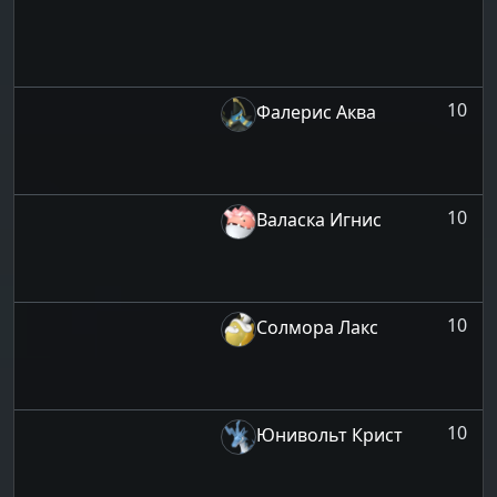
10
Фалерис Аква
10
Валаска Игнис
10
Солмора Лакс
10
Юнивольт Крист