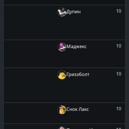
10
Дупин
10
Маджекс
10
Гриззболт
10
Снок Лакс