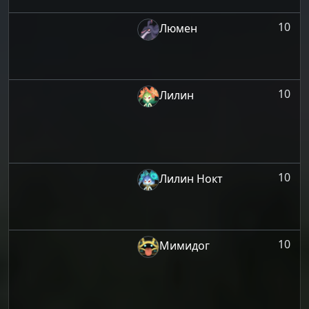
10
Люмен
10
Лилин
10
Лилин Нокт
10
Мимидог