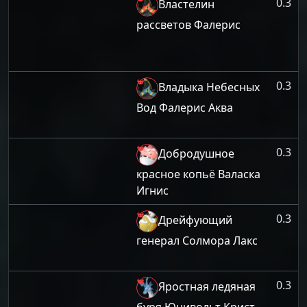
0.3
Властелин
рассветов Фалерис
0.3
Владыка Небесных
Вод Фалерис Аква
0.3
Добродушное
красное копьё Валаска
Игнис
0.3
Дрейфующий
генерал Солмора Лакс
0.3
Яростная ледяная