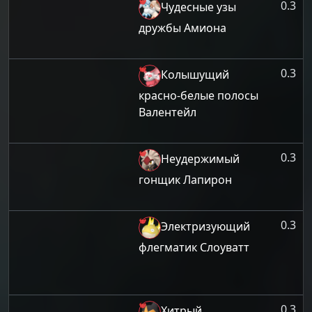
0.3
Чудесные узы
дружбы Амиона
0.3
Колышущий
красно-белые полосы
Валентейл
0.3
Неудержимый
гонщик Лапирон
0.3
Электризующий
флегматик Слоуватт
0.3
Хитрый