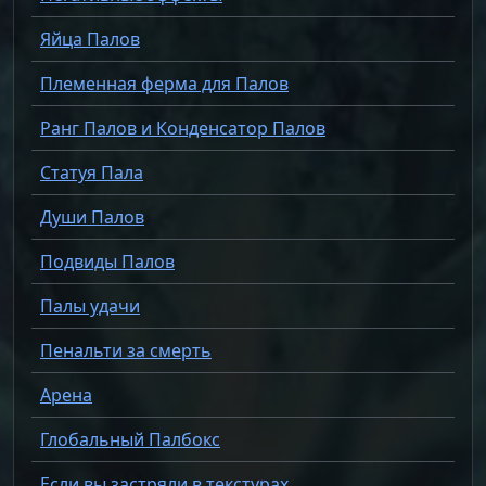
Яйца Палов
Племенная ферма для Палов
Ранг Палов и Конденсатор Палов
Статуя Пала
Души Палов
Подвиды Палов
Палы удачи
Пенальти за смерть
Арена
Глобальный Палбокс
Если вы застряли в текстурах