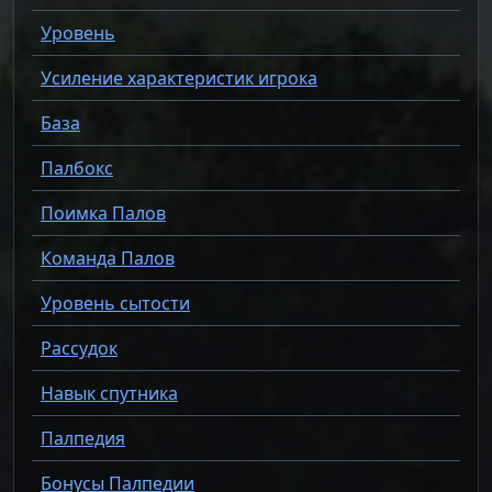
Уровень
Усиление характеристик игрока
База
Палбокс
Поимка Палов
Команда Палов
Уровень сытости
Рассудок
Навык спутника
Палпедия
Бонусы Палпедии