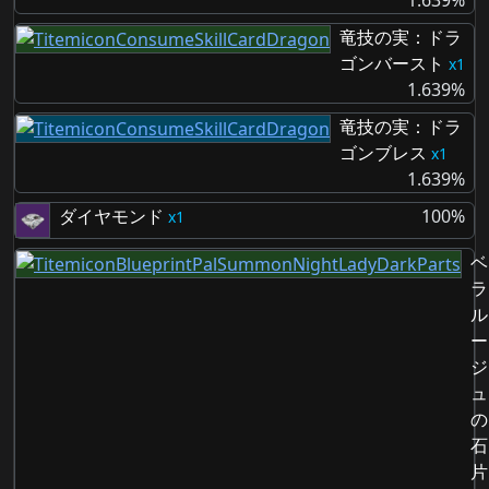
1.639%
竜技の実：ドラ
ゴンバースト
1
1.639%
竜技の実：ドラ
ゴンブレス
1
1.639%
ダイヤモンド
100%
1
ベ
ラ
ル
ー
ジ
ュ
の
石
片