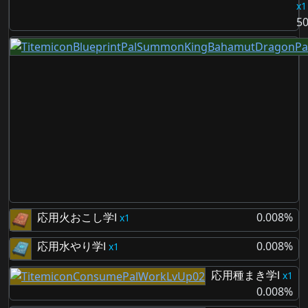
1
5
応用火おこし学Ⅰ
0.008%
1
応用水やり学Ⅰ
0.008%
1
応用種まき学Ⅰ
1
0.008%