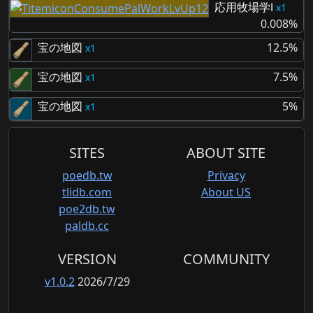
応用牧場学Ⅰ
1
0.008%
宝の地図
12.5%
1
宝の地図
7.5%
1
宝の地図
5%
1
SITES
ABOUT SITE
poedb.tw
Privacy
tlidb.com
About US
poe2db.tw
paldb.cc
VERSION
COMMUNITY
v1.0.2
2026/7/29