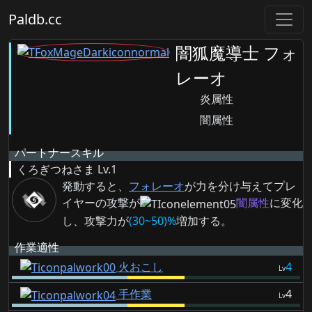
Paldb.cc
闇狐魔導士 フォ
レーオ
炎属性
闇属性
パートナースキル
くろぎつねさま
Lv.1
発動すると、
フォレーオ
が力を分け与えてプレ
イヤーの攻撃が
闇属性
に変化
し、攻撃力が
(30~50)%
増加する。
作業適性
火おこし
4
Lv
手作業
4
Lv