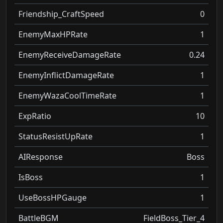
Friendship_CraftSpeed
0
EnemyMaxHPRate
1
EnemyReceiveDamageRate
0.24
EnemyInflictDamageRate
1
EnemyWazaCoolTimeRate
1
ExpRatio
10
StatusResistUpRate
1
AIResponse
Boss
IsBoss
1
UseBossHPGauge
1
BattleBGM
FieldBoss_Tier_4