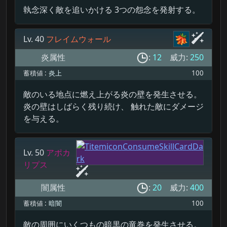
執念深く敵を追いかける 3つの怨念を発射する。
Lv. 40
フレイムウォール
炎属性
:
12
威力:
250
蓄積値 :
炎上
100
敵のいる地点に燃え上がる炎の壁を発生させる。
炎の壁はしばらく残り続け、 触れた敵にダメージ
を与える。
Lv. 50
アポカ
リプス
闇属性
:
20
威力:
400
蓄積値 :
暗闇
100
敵の周囲にいくつもの暗黒の竜巻を発生させる。