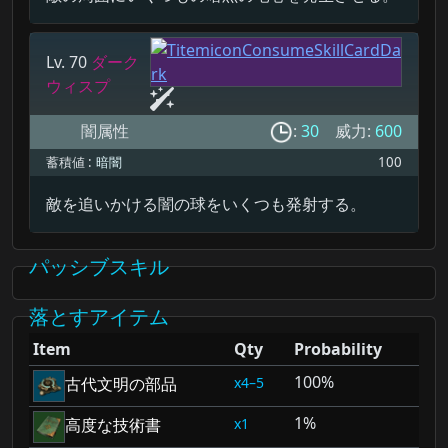
Lv. 70
ダーク
ウィスプ
闇属性
:
30
威力:
600
蓄積値 :
暗闇
100
敵を追いかける闇の球をいくつも発射する。
パッシブスキル
落とすアイテム
Item
Qty
Probability
100%
4–5
古代文明の部品
1%
1
高度な技術書