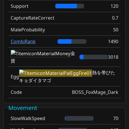
Support
120
CaptureRateCorrect
0.7
MaleProbability
50
CombiRank
1490
金
3018
貨
熱を帯びた
Egg
キョダイタマゴ
Code
BOSS_FoxMage_Dark
Movement
SlowWalkSpeed
70