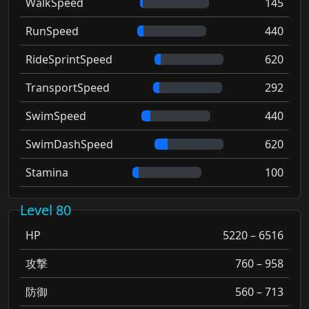
WalkSpeed
145
RunSpeed
440
RideSprintSpeed
620
TransportSpeed
292
SwimSpeed
440
SwimDashSpeed
620
Stamina
100
Level 80
HP
5220 – 6516
攻撃
760 – 958
防御
560 – 713