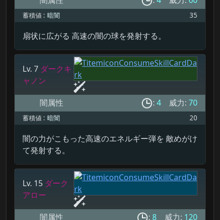
蓄積値 :
暗闇
35
扇状に広がる 高速の闇の球を発射する。
Lv. 7
ダークキ
ャノン
闇属性
:
4
威力:
70
蓄積値 :
暗闇
20
闇の力がこもった高速のエネルギー弾を 敵めがけ
て発射する。
Lv. 15
ダーク
アロー
闇属性
:
8
威力:
120