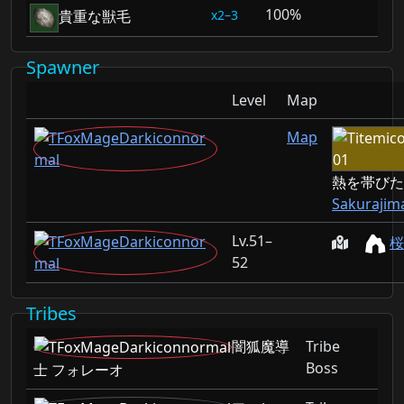
100%
2–3
貴重な獣毛
Spawner
Level
Map
Map
熱を帯びた
Sakurajim
51–
桜
52
Tribes
闇狐魔導
Tribe
Boss
士 フォレーオ