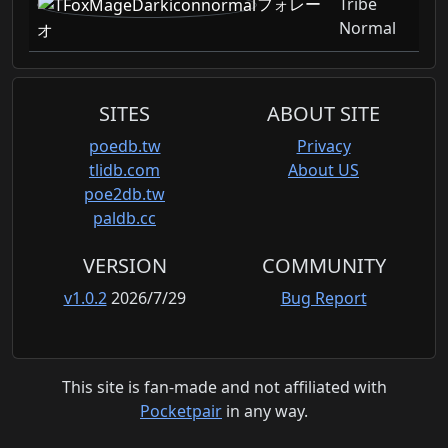
フォレー
Tribe
Normal
オ
SITES
ABOUT SITE
poedb.tw
Privacy
tlidb.com
About US
poe2db.tw
paldb.cc
VERSION
COMMUNITY
v1.0.2
2026/7/29
Bug Report
This site is fan-made and not affiliated with
Pocketpair
in any way.