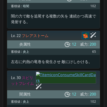
蓄積値 :
暗闇
102
闇の力で敵を追尾する複数の矢を 連続かつ高速で
発射する。
Lv. 22
フレアストーム
炎属性
:
12
威力:
200
蓄積値 :
炎上
65
左右に灼熱の竜巻を発生させ 敵にけしかける。
Lv. 30
スピリ
ットフレイム
闇属性
:
12
威力:
200
蓄積値 :
炎上
102