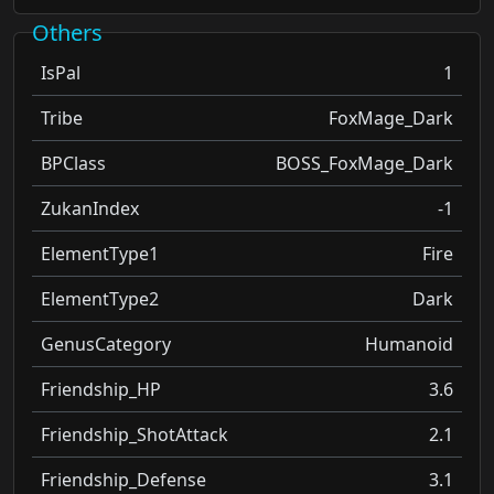
Others
IsPal
1
Tribe
FoxMage_Dark
BPClass
BOSS_FoxMage_Dark
ZukanIndex
-1
ElementType1
Fire
ElementType2
Dark
GenusCategory
Humanoid
Friendship_HP
3.6
Friendship_ShotAttack
2.1
Friendship_Defense
3.1