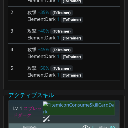
ElementDark
1
(ToTrainer)
2
攻撃
+35%
(ToTrainer)
ElementDark
1
(ToTrainer)
3
攻撃
+40%
(ToTrainer)
ElementDark
1
(ToTrainer)
4
攻撃
+45%
(ToTrainer)
ElementDark
1
(ToTrainer)
5
攻撃
+50%
(ToTrainer)
ElementDark
1
(ToTrainer)
アクティブスキル
Lv. 1
スプレッ
ドダーク
闇属性
:
4
威力:
60