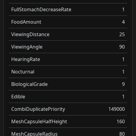
FullStomachDecreaseRate
1
FoodAmount
4
ViewingDistance
25
ViewingAngle
90
HearingRate
1
Nocturnal
1
BiologicalGrade
9
Edible
1
CombiDuplicatePriority
149000
MeshCapsuleHalfHeight
160
MeshCapsuleRadius
80