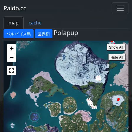
Paldb.cc
map
cache
Polapup
パルパゴス島
世界樹
Show All
+
−
Hide All
33
33
33
33
33
33
33
33
33
33
33
33
33
33
33
33
33
33
33
33
35
35
35
35
35
35
35
35
35
35
35
35
35
35
35
35
35
35
35
35
35
35
35
35
35
35
35
35
35
35
35
35