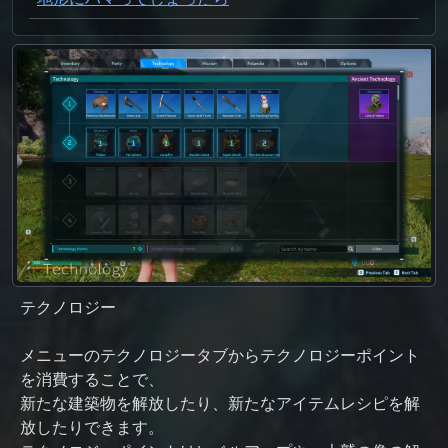
テクノロジー
メニューのテクノロジータブからテクノロジーポイント
を消費することで、
新たな建築物を解放したり、新たなアイテムレシピを解
放したりできます。