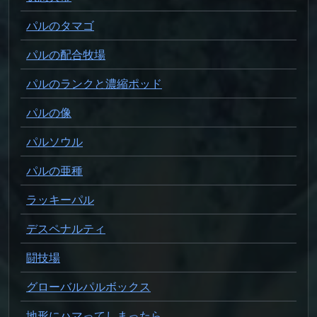
パルのタマゴ
パルの配合牧場
パルのランクと濃縮ポッド
パルの像
パルソウル
パルの亜種
ラッキーパル
デスペナルティ
闘技場
グローバルパルボックス
地形にハマってしまったら