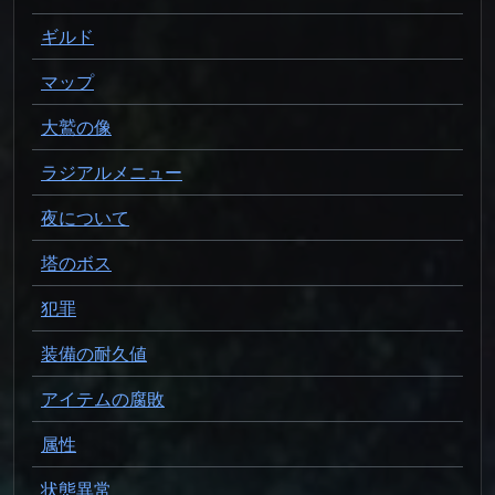
ギルド
マップ
大鷲の像
ラジアルメニュー
夜について
塔のボス
犯罪
装備の耐久値
アイテムの腐敗
属性
状態異常