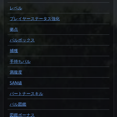
レベル
プレイヤーステータス強化
拠点
パルボックス
捕獲
手持ちパル
満腹度
SAN値
パートナースキル
パル図鑑
図鑑ボーナス