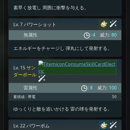
素早く放電し 周囲に衝撃を与える。
Lv. 7
パワーショット
無属性
:
4
威力:
80
エネルギーをチャージし 弾丸にして発射する。
Lv. 15
サン
ダーボール
雷属性
:
8
威力:
100
蓄積値 :
帯電
50
ゆっくりと敵を追いかける 雷の球を発射する。
Lv. 22
パワーボム