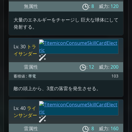
無属性
:
8
威力:
120
大量のエネルギーをチャージし 巨大な球体にして
発射する。
Lv. 30
トラ
イサンダー
雷属性
:
12
威力:
200
蓄積値 :
帯電
103
敵の頭上から、3度の落雷を発生させる。
Lv. 40
ライ
ンサンダー
雷属性
:
8
威力:
160