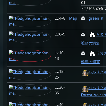
ビリビリのタ
4–8
Map
green_R
6–9
丘陵
離島の洞窟
10–
丘陵
13
離島の洞窟
15–
パルリクルー
25
30–
パルリクル
35
Forest_Volca
40–
パルリクルー