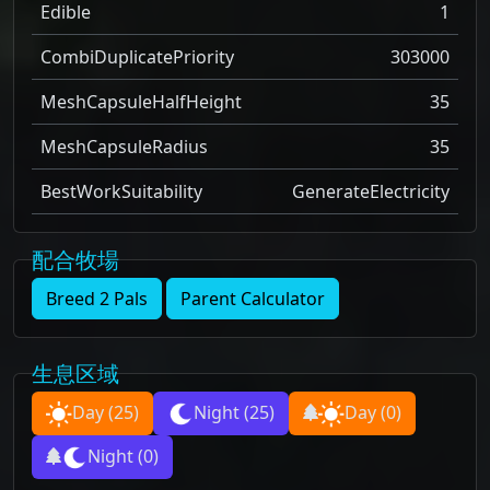
Edible
1
CombiDuplicatePriority
303000
MeshCapsuleHalfHeight
35
MeshCapsuleRadius
35
BestWorkSuitability
GenerateElectricity
配合牧場
Breed 2 Pals
Parent Calculator
生息区域
Day
(25)
Night
(25)
Day
(0)
Night
(0)