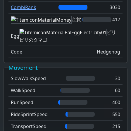
CombiRank
3030
金貨
417
ビリ
Egg
ビリのタマゴ
Code
Hedgehog
Movement
SlowWalkSpeed
30
WalkSpeed
60
RunSpeed
400
RideSprintSpeed
550
TransportSpeed
215