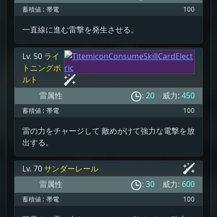
蓄積値 :
帯電
100
一直線に進む雷撃を発生させる。
Lv. 50
ライ
トニングボ
ルト
雷属性
:
20
威力:
450
蓄積値 :
帯電
100
雷の力をチャージして 敵めがけて強力な電撃を放
出する。
Lv. 70
サンダーレール
雷属性
:
30
威力:
600
蓄積値 :
帯電
100