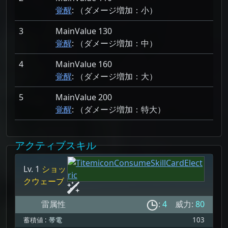
覚醒
: （ダメージ増加：
小）
3
MainValue 130
覚醒
: （ダメージ増加：
中）
4
MainValue 160
覚醒
: （ダメージ増加：
大）
5
MainValue 200
覚醒
: （ダメージ増加：
特大）
アクティブスキル
Lv. 1
ショッ
クウェーブ
雷属性
:
4
威力:
80
蓄積値 :
帯電
103