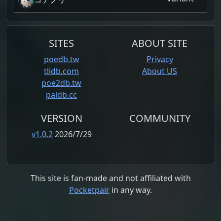
SITES
ABOUT SITE
poedb.tw
Privacy
tlidb.com
About US
poe2db.tw
paldb.cc
VERSION
COMMUNITY
v1.0.2
2026/7/29
This site is fan-made and not affiliated with
Pocketpair
in any way.