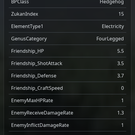
BPClass
Hedgehog
ZukanIndex
15
ElementType1
Electricity
GenusCategory
FourLegged
Friendship_HP
5.5
Friendship_ShotAttack
3.5
Friendship_Defense
3.7
Friendship_CraftSpeed
0
EnemyMaxHPRate
1
EnemyReceiveDamageRate
1.3
EnemyInflictDamageRate
1