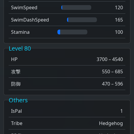
SwimSpeed
120
SwimDashSpeed
165
Stamina
100
Level 80
HP
3700 – 4540
攻撃
550 – 685
防御
470 – 596
Others
IsPal
1
Tribe
Hedgehog