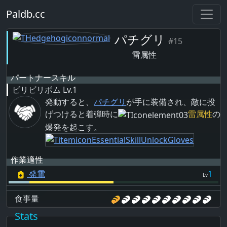
Paldb.cc
パチグリ
#15
雷属性
パートナースキル
ビリビリボム
Lv.1
発動すると、
パチグリ
が手に装備され、敵に投
げつけると着弾時に
雷属性
の
爆発を起こす。
作業適性
発電
1
Lv
食事量
Stats