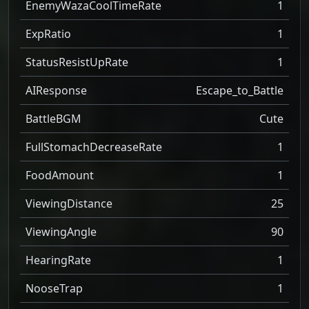
EnemyWazaCoolTimeRate
1
ExpRatio
1
StatusResistUpRate
1
AIResponse
Escape_to_Battle
BattleBGM
Cute
FullStomachDecreaseRate
1
FoodAmount
1
ViewingDistance
25
ViewingAngle
90
HearingRate
1
NooseTrap
1