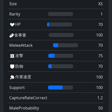
Size
XS
Rarity
1
HP
70
食事量
100
MeleeAttack
70
攻撃
75
防御
70
作業速度
100
Support
100
CaptureRateCorrect
1.2
MaleProbability
50