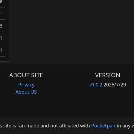
e
r
3
1
1
ABOUT SITE
VERSION
Privacy
v1.0.2
2026/7/29
About US
s site is fan-made and not affiliated with
Pocketpair
in any 