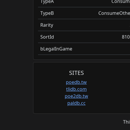
TypeA
Consum
TypeB
ConsumeOthe
Rarity
SortId
810
bLegalInGame
SITES
poedb.tw
tlidb.com
poe2db.tw
paldb.cc
Thi