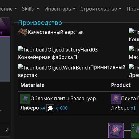
мение
Skills
Инвентарь
Строительство
Про
Производство
Качественный верстак
й
Кон
Конвейерная фабрика II
Мас
Примитивный
верстак
Дре
Materials
Product
Обломок плиты Бэллануар
Плита 
Либеро
Либеро
4
1000
1
-
1
4
4