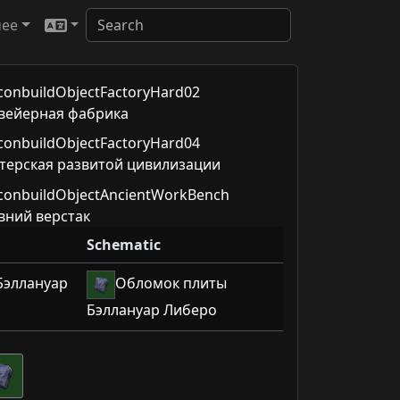
чее
вейерная фабрика
терская развитой цивилизации
вний верстак
Schematic
Бэллануар
Обломок плиты
Бэллануар Либеро