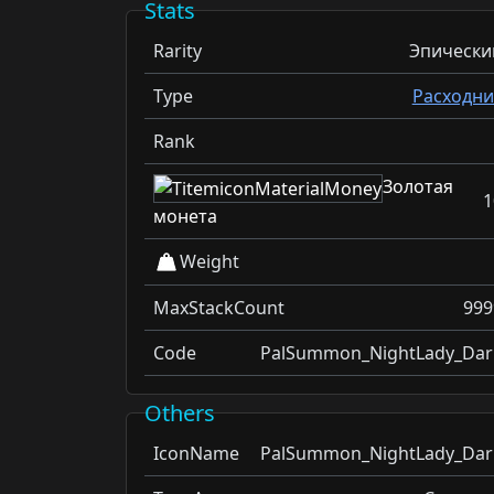
Stats
Rarity
Эпически
Type
Расходни
Rank
Золотая
1
монета
Weight
MaxStackCount
999
Code
PalSummon_NightLady_Dar
Others
IconName
PalSummon_NightLady_Dar