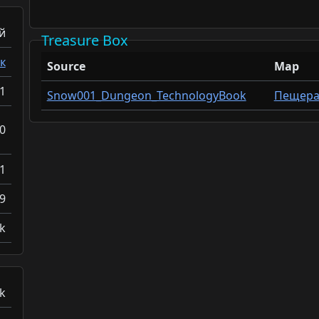
й
Treasure Box
к
Source
Map
1
Snow001_Dungeon_TechnologyBook
Пещера
0
1
9
k
k