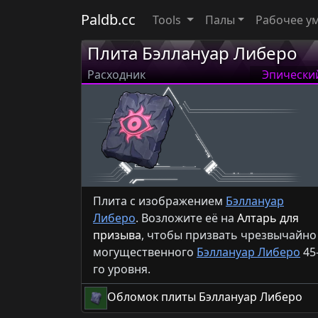
Paldb.cc
Tools
Палы
Рабочее у
Плита Бэллануар Либеро
Расходник
Эпически
Плита с изображением
Бэллануар
Либеро
. Возложите её на
Алтарь для
призыва
, чтобы призвать чрезвычайно
могущественного
Бэллануар Либеро
45
го уровня.
Обломок плиты Бэллануар Либеро