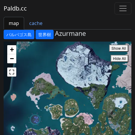
Paldb.cc
map
cache
Azurmane
パルパゴス島
世界樹
Show All
+
−
Hide All