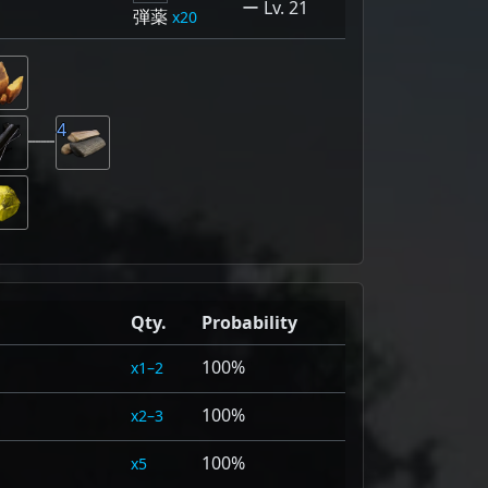
ー Lv. 21
弾薬
20
4
Qty.
Probability
100%
1–2
100%
2–3
100%
5