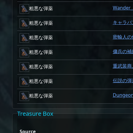
Wander_
粗悪な弾薬
キャラバ
粗悪な弾薬
密輸人の
粗悪な弾薬
傭兵の補
粗悪な弾薬
重武装商
粗悪な弾薬
伝説の弾
粗悪な弾薬
Dungeon
粗悪な弾薬
Treasure Box
Source