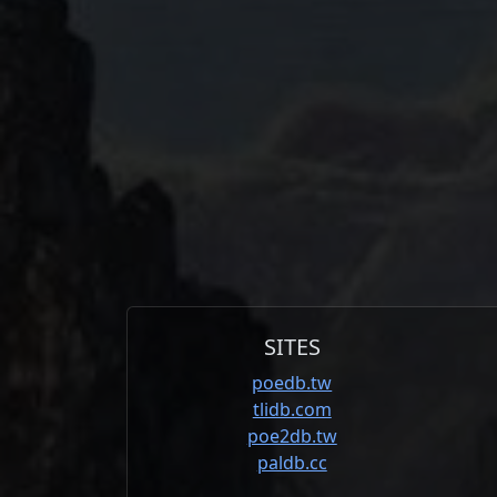
SITES
poedb.tw
tlidb.com
poe2db.tw
paldb.cc