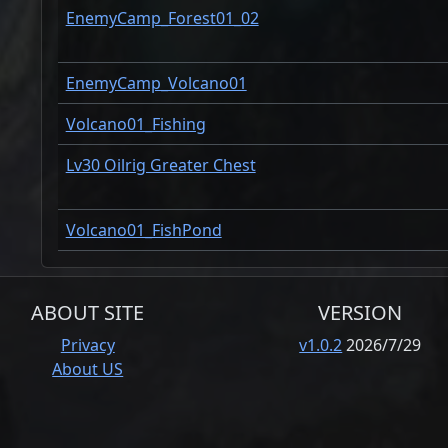
EnemyCamp_Forest01_02
EnemyCamp_Volcano01
Volcano01_Fishing
Lv30 Oilrig Greater Chest
Volcano01_FishPond
ABOUT SITE
VERSION
Privacy
v1.0.2
2026/7/29
About US