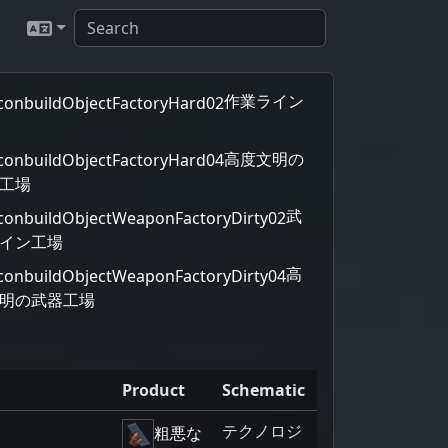
作業ライン
高度文明の
工場
武
イン工場
高
明の武器工場
Product
Schematic
テクノロジ
1
粗悪な