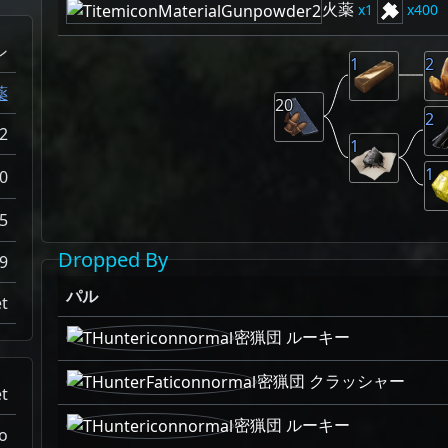
火薬
1
400
ン
1
2
薬
20
2
2
1
1
0
5
Dropped By
9
パル
t
密猟団 ルーキー
密猟団 クラッシャー
t
密猟団 ルーキー
o