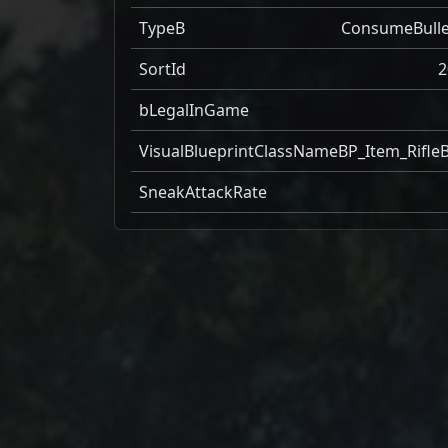
TypeB
ConsumeBulle
SortId
2
bLegalInGame
VisualBlueprintClassName
BP_Item_RifleB
SneakAttackRate