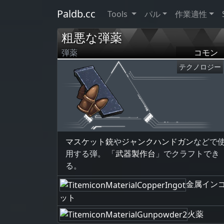
Paldb.cc
Tools
パル
作業適性
粗悪な弾薬
弾薬
コモン
テクノロジー
マスケット銃
や
ジャンクハンドガン
などで
用する弾。 「
武器製作台
」でクラフトでき
る。
金属イン
ット
火薬