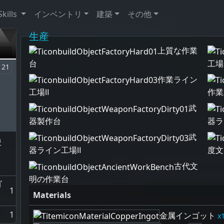
Skills
インベントリ
建築
その他
生産
上質な作業
台
工場
21
作業ライン
工場Ⅱ
作業
武
器製作台
器ラ
武
使
器ライン工場Ⅱ
度文
古代文
明の作業台
ゴ
1
Materials
1
金属インゴット