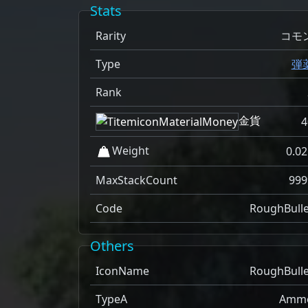
Stats
Rarity
コモ
Type
弾
Rank
金貨
4
Weight
0.02
MaxStackCount
999
Code
RoughBulle
Others
IconName
RoughBulle
TypeA
Amm