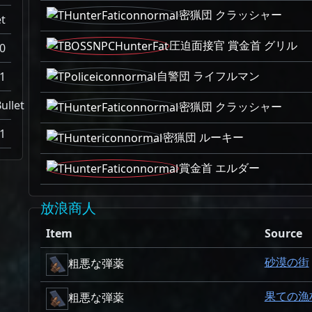
密猟団 クラッシャー
t
圧迫面接官 賞金首 グリル
0
自警団 ライフルマン
1
ullet
密猟団 クラッシャー
1
密猟団 ルーキー
賞金首 エルダー
放浪商人
Item
Source
砂漠の街
粗悪な弾薬
果ての漁
粗悪な弾薬