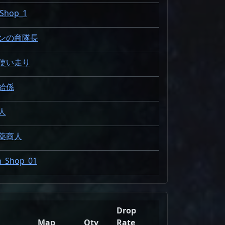
Shop_1
ンの商隊長
使い走り
給係
人
薬商人
_Shop_01
Drop
Map
Qty
Rate