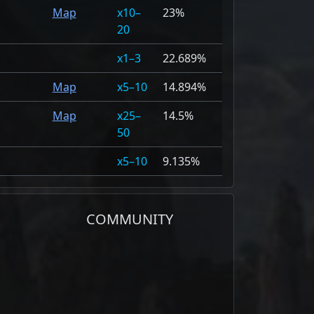
Map
10–
23%
20
1–3
22.689%
Map
5–10
14.894%
Map
25–
14.5%
50
5–10
9.135%
COMMUNITY