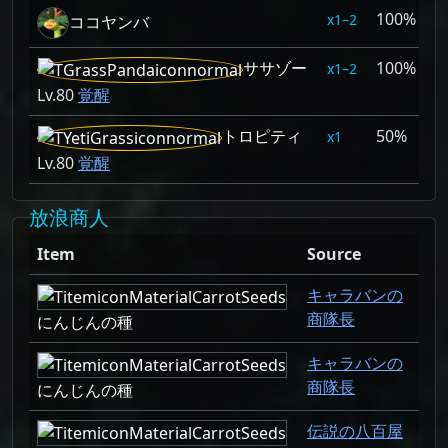
100%
1–2
ココヤンバ
ササゾー
100%
1–2
Lv.80
覚醒
トロピティ
50%
1
Lv.80
覚醒
放浪商人
Item
Source
キャラバンの
商隊長
にんじんの種
キャラバンの
商隊長
にんじんの種
伝説の八百屋