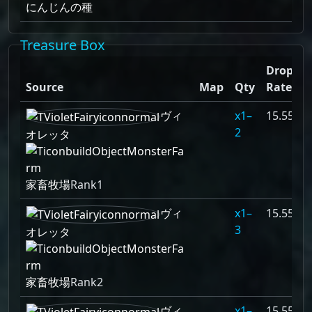
にんじんの種
Treasure Box
Drop
Source
Map
Qty
Rate
ヴィ
1–
15.556%
2
オレッタ
家畜牧場
Rank1
ヴィ
1–
15.556%
3
オレッタ
家畜牧場
Rank2
ヴィ
1–
15.556%