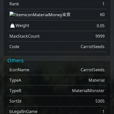
Rank
1
金貨
60
Weight
0.05
MaxStackCount
9999
Code
CarrotSeeds
Others
IconName
CarrotSeeds
TypeA
Material
TypeB
MaterialMonster
SortId
5305
bLegalInGame
1