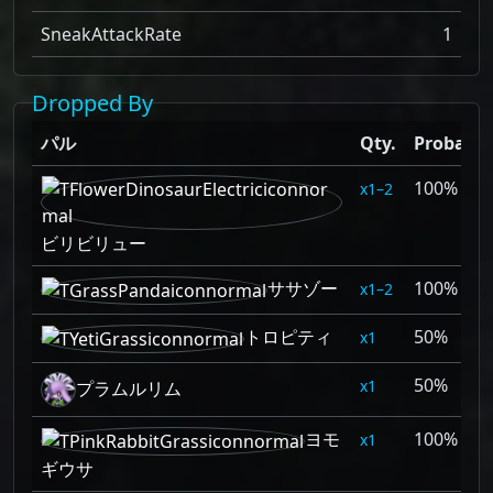
SneakAttackRate
1
Dropped By
パル
Qty.
Probabili
100%
1–2
ビリビリュー
ササゾー
100%
1–2
トロピティ
50%
1
50%
1
プラムルリム
ヨモ
100%
1
ギウサ