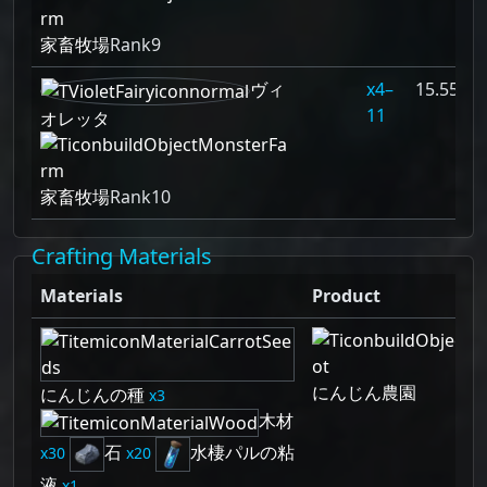
家畜牧場
Rank9
ヴィ
4–
15.556%
11
オレッタ
家畜牧場
Rank10
Crafting Materials
Materials
Product
にんじん農園
にんじんの種
3
木材
石
水棲パルの粘
30
20
液
1