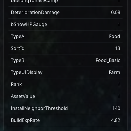
bBelongToBaseCamp
1
DeteriorationDamage
0.08
bShowHPGauge
1
TypeA
Food
SortId
13
TypeB
Food_Basic
TypeUIDisplay
Farm
Rank
1
AssetValue
1
InstallNeighborThreshold
140
BuildExpRate
4.82