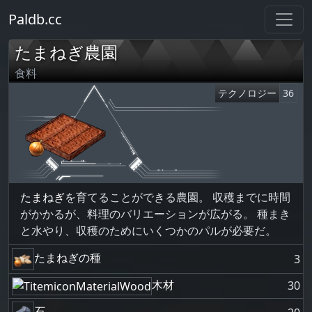
Paldb.cc
たまねぎ農園
食料
テクノロジー
36
たまねぎ
を育てることができる農園。 収穫までに時間
がかかるが、料理のバリエーションが広がる。 種まき
と水やり、収穫のためにいくつかのパルが必要だ。
たまねぎの種
3
木材
30
石