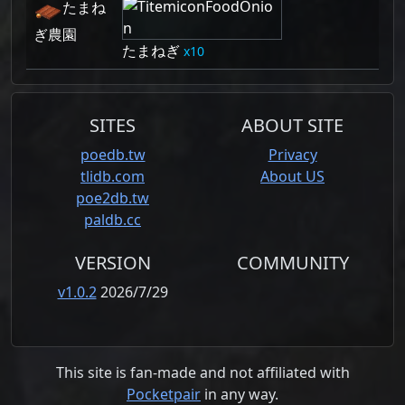
たまね
ぎ農園
たまねぎ
10
SITES
ABOUT SITE
poedb.tw
Privacy
tlidb.com
About US
poe2db.tw
paldb.cc
VERSION
COMMUNITY
v1.0.2
2026/7/29
This site is fan-made and not affiliated with
Pocketpair
in any way.