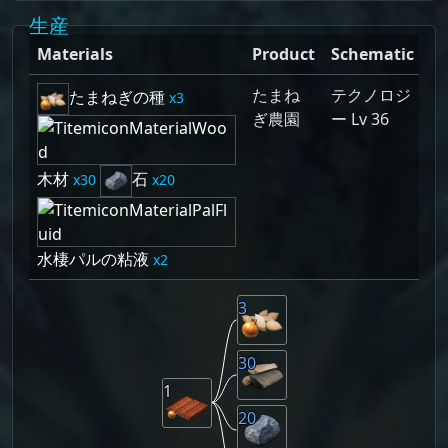
生産
Materials
Product
Schematic
たまね
テクノロジ
たまねぎの種
3
ぎ農園
ー Lv 36
木材
石
30
20
水棲パルの粘液
2
3
30
1
20