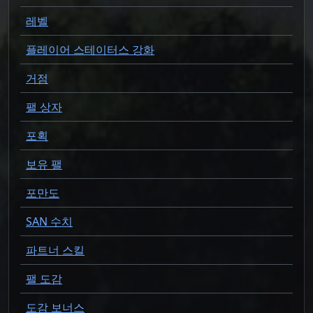
레벨
플레이어 스테이터스 강화
거점
팰 상자
포획
보유 팰
포만도
SAN 수치
파트너 스킬
팰 도감
도감 보너스