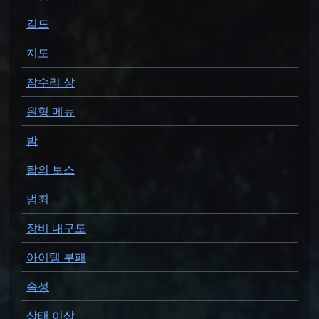
길드
지도
참수리 상
원형 메뉴
밤
탑의 보스
범죄
장비 내구도
아이템 부패
속성
상태 이상