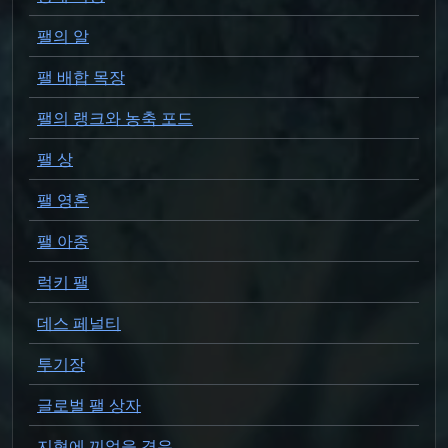
팰의 알
팰 배합 목장
팰의 랭크와 농축 포드
팰 상
팰 영혼
팰 아종
럭키 팰
데스 페널티
투기장
글로벌 팰 상자
지형에 끼었을 경우