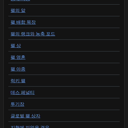
팰의 알
팰 배합 목장
팰의 랭크와 농축 포드
팰 상
팰 영혼
팰 아종
럭키 팰
데스 페널티
투기장
글로벌 팰 상자
지형에 끼었을 경우