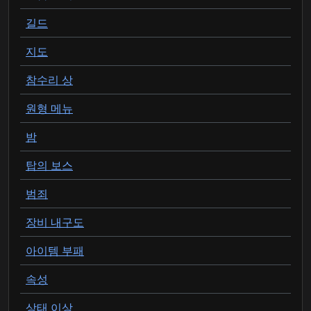
길드
지도
참수리 상
원형 메뉴
밤
탑의 보스
범죄
장비 내구도
아이템 부패
속성
상태 이상