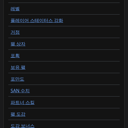
레벨
플레이어 스테이터스 강화
거점
팰 상자
포획
보유 팰
포만도
SAN 수치
파트너 스킬
팰 도감
도감 보너스