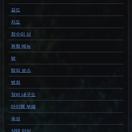
길드
지도
참수리 상
원형 메뉴
밤
탑의 보스
범죄
장비 내구도
아이템 부패
속성
상태 이상