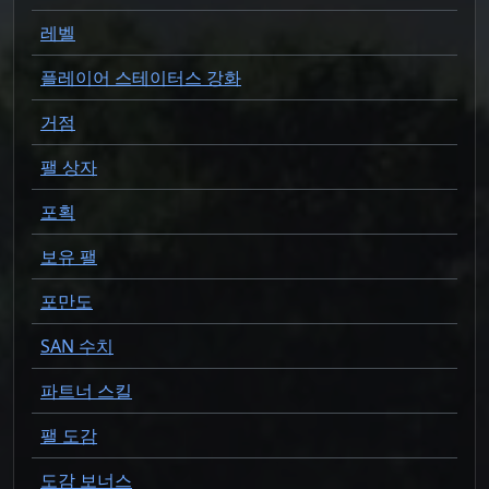
레벨
플레이어 스테이터스 강화
거점
팰 상자
포획
보유 팰
포만도
SAN 수치
파트너 스킬
팰 도감
도감 보너스