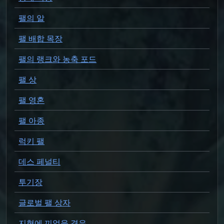
팰의 알
팰 배합 목장
팰의 랭크와 농축 포드
팰 상
팰 영혼
팰 아종
럭키 팰
데스 페널티
투기장
글로벌 팰 상자
지형에 끼었을 경우