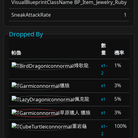
VisualBlueprintClassName
BP_Item_Jewelry_Ruby
SneakAttackRate
1
Dropped By
數
帕魯
量
機率
烽歌龍
1%
1–
2
獵狼
3%
1
佩克龍
5%
1
草原獵人 獵狼
3%
1
重岩龜
100%
1–
2