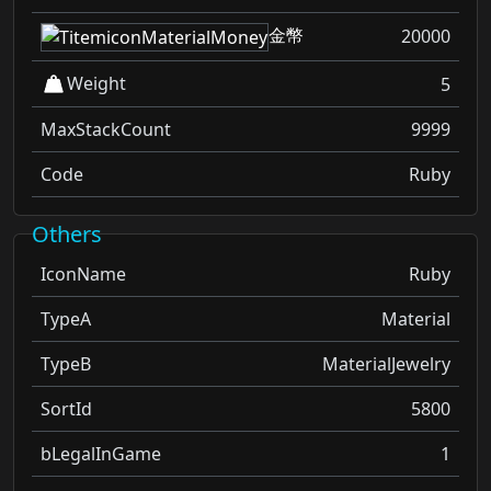
金幣
20000
Weight
5
MaxStackCount
9999
Code
Ruby
Others
IconName
Ruby
TypeA
Material
TypeB
MaterialJewelry
SortId
5800
bLegalInGame
1