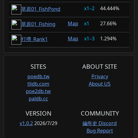
1–2
44.444%
草原01_FishPond
Map
1
27.66%
草原01_Fishing
Map
1–3
1.294%
打撈_Rank1
SITES
ABOUT SITE
poedb.tw
Privacy
tlidb.com
About US
poe2db.tw
paldb.cc
VERSION
COMMUNITY
v1.0.2
2026/7/29
編年史 Discord
Bug Report