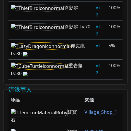
盜影鴉
100%
1–
2
盜影鴉
Lv.70
100%
1–
2
佩克龍
5%
1
Lv.80
重岩龜
100%
1–
2
Lv.80
流浪商人
物品
來源
紅寶
Village_Shop_1
石