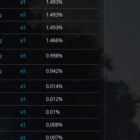
1
1.493%
p
1
1.493%
1
1.493%
p
1
1.466%
p
1
0.998%
p
1
0.942%
1
0.014%
1
0.012%
1
0.01%
1
0.008%
1
0.007%