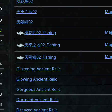
櫻花島02
0
天墜之地02
Ma
9
天陽鄉02
獄
Ma
櫻花島02_Fishing
e
Ma
天墜之地02_Fishing
Ma
天陽鄉02_Fishing
s
Glistening Ancient Relic
e
Glowing Ancient Relic
e
Gorgeous Ancient Relic
3
Dormant Ancient Relic
3
Decayed Ancient Relic