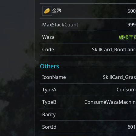
金幣
500
MaxStackCount
999
Waza
纏根牢
Code
SkillCard_RootLanc
Others
IconName
SkillCard_Gras
TypeA
Consum
TypeB
ConsumeWazaMachin
Rarity
SortId
601