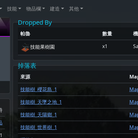
技能
物品欄
建造
其他
Dropped By
帕魯
數量
機
x1
S
技能果樹園
掉落表
來源
Ma
。
技能樹_櫻花島_1
Ma
技能樹_天墜之地_1
Ma
詩
技能樹_天陽鄉_1
Ma
品
技能樹_世界樹_1
Ma
1