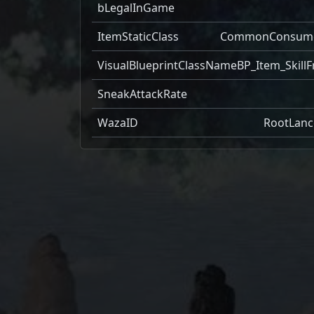
bLegalInGame
ItemStaticClass
CommonConsum
VisualBlueprintClassName
BP_Item_SkillF
SneakAttackRate
WazaID
RootLanc