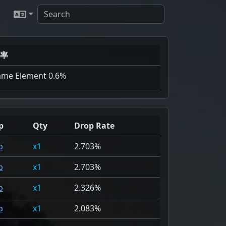
率
ame Element 0.6%
p
Qty
Drop Rate
p
1
2.703%
p
1
2.703%
p
1
2.326%
p
1
2.083%