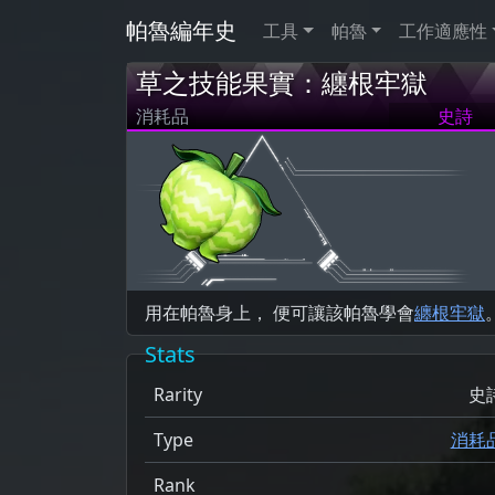
帕魯編年史
工具
帕魯
工作適應性
草之技能果實：纏根牢獄
消耗品
史詩
用在帕魯身上， 便可讓該帕魯學會
纏根牢獄
Stats
Rarity
史
Type
消耗
Rank