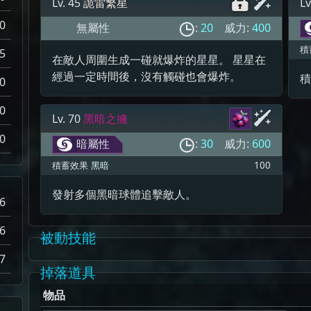
Lv. 45
詭雷繁星
Lv
0
無屬性
:
20
威力:
400
積
5
在敵人周圍生成一碰就爆炸的星星。 星星在
經過一定時間後，沒有觸碰也會爆炸。
積
0
0
Lv. 70
黑暗之擁
0
暗屬性
:
30
威力:
600
積蓄效果
黑暗
100
發射多個黑暗球體追擊敵人。
6
6
被動技能
7
掉落道具
物品