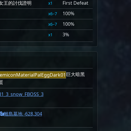
女王的討伐證明
First Defeat
1
100%
6–7
100%
6–7
3%
1
巨大暗黑
蛋
81_3_snow_FBOSS_3
離島墓地 -628,304