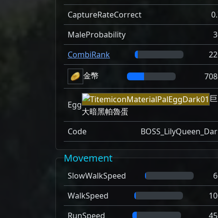
CaptureRateCorrect
0
MaleProbability
3
CombiRank
22
金幣
708
巨
Egg
大暗黑帕魯蛋
Code
BOSS_LilyQueen_Dar
Movement
SlowWalkSpeed
6
WalkSpeed
10
RunSpeed
45