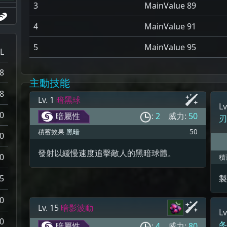
3
MainValue 89
4
MainValue 91
5
MainValue 95
L
8
主動技能
8
Lv. 1
暗黑球
Lv
0
暗屬性
:
2
威力:
50
積蓄效果
黑暗
50
0
發射以緩慢速度追擊敵人的黑暗球體。
0
積
製
5
0
Lv. 15
暗影波動
Lv
0
暗屬性
:
4
威力:
80