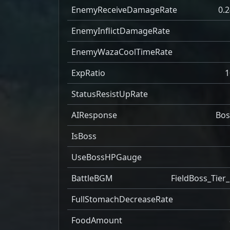
EnemyReceiveDamageRate
0.2
EnemyInflictDamageRate
EnemyWazaCoolTimeRate
ExpRatio
1
StatusResistUpRate
AIResponse
Bos
IsBoss
UseBossHPGauge
BattleBGM
FieldBoss_Tier_
FullStomachDecreaseRate
FoodAmount