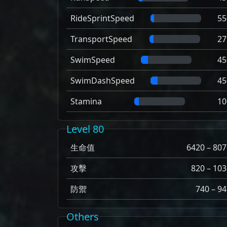
RideSprintSpeed
55
TransportSpeed
27
SwimSpeed
45
SwimDashSpeed
45
Stamina
10
Level 80
生命值
6420 – 807
攻擊
820 – 103
防禦
740 – 94
Others