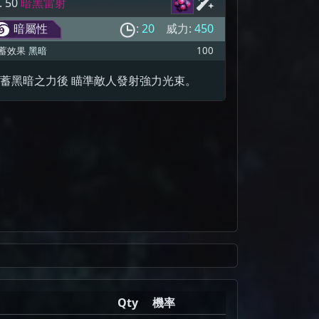
. 50
暗黑雷射
暗屬性
:
20
威力:
450
蓄效果
黑暗
100
蓄黑暗之力後 瞄準敵人發射強力光束。
Qty
機率