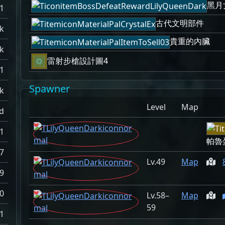
黑月
1
古代文明部件
k
貴重的內臟
k
雷射步槍設計圖4
-1
Spawner
k
Level
Map
d
.1
帕魯
.7
49
Map
.9
0
58–
Map
59
1