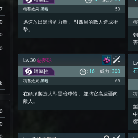
.7
積蓄效果
黑暗
50
0
迅速放出黑暗的力量， 對四周的敵人造成衝
積
擊。
0
朝
0
Lv. 30
惡夢球
Lv
暗屬性
:
16
威力:
300
積蓄效果
黑暗
65
k
在頭頂製造大型黑暗球體， 並將它高速砸向
積
敵人。
製
0
中
0
0