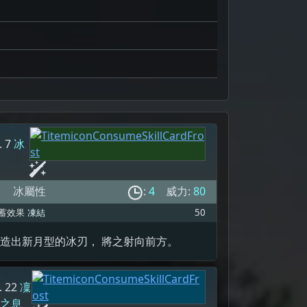
. 7
冰
刃
冰屬性
:
4
威力:
80
蓄效果
凍結
50
造出新月型的冰刃， 將之射向前方。
. 22
凜
冬之息