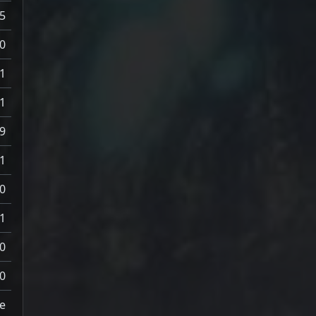
5
0
1
1
9
1
0
1
0
0
e