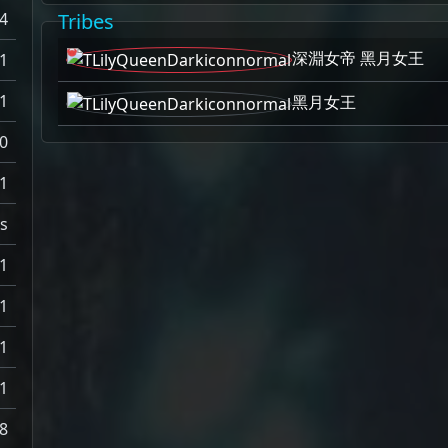
4
Tribes
深淵女帝 黑月女王
1
1
黑月女王
0
1
s
1
1
1
1
8