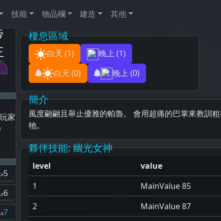
技能
物品欄
建造
其他
帝
棲息區域
王
白天
(1)
晚上
(1)
白天
(0)
晚上
(0)
簡介
風度翩翩且舉止優雅的帕魯。 會用超痛的巴掌來教訓粗
玩家
牠。
命
夥伴技能
: 幽光女神
level
value
5
Lv
1
MainValue 85
6
Lv
2
MainValue 87
7
Lv