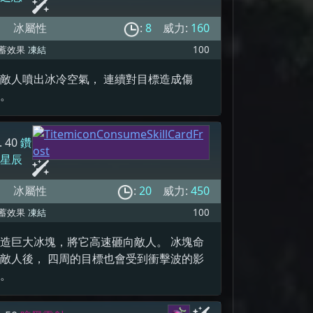
冰屬性
:
8
威力:
160
蓄效果
凍結
100
敵人噴出冰冷空氣， 連續對目標造成傷
害。
. 40
鑽
石星辰
冰屬性
:
20
威力:
450
蓄效果
凍結
100
造巨大冰塊，將它高速砸向敵人。 冰塊命
敵人後， 四周的目標也會受到衝擊波的影
響。