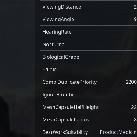
ViewingDistance
2
ViewingAngle
9
HearingRate
Nocturnal
BiologicalGrade
Edible
CombiDuplicatePriority
2200
IgnoreCombi
MeshCapsuleHalfHeight
22
MeshCapsuleRadius
8
BestWorkSuitability
ProductMedicin