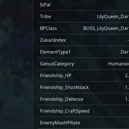
IsPal
Tribe
LilyQueen_Dar
BPClass
BOSS_LilyQueen_Dar
ZukanIndex
ElementType1
Dar
GenusCategory
Humanoi
Friendship_HP
2
Friendship_ShotAttack
1
Friendship_Defense
1
Friendship_CraftSpeed
EnemyMaxHPRate