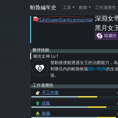
帕魯編年史
工具
帕魯
工作適應性
深淵女
黑月女
暗屬性
夥伴技能
幽光女神
Lv.1
發動後便能透過女王的治癒能力，為
和隊伍內的帕魯恢復
(85~95)%
的生
值。
工作適應性
手工作業
採集
製藥