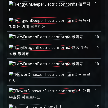
볼트디
1
어
유유자
1
적하는 번개 볼트디어
핑피롱
15
천둥의 폭
15
식룡 핑피롱
핑피롱
15
찌르르
1
디노
번개의
1
수호룡 찌르르디노
번개냥
15