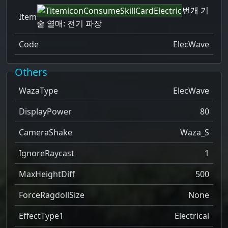
번개 기
Item
술 열매: 전기 파장
Code
ElecWave
Others
WazaType
ElecWave
DisplayPower
80
CameraShake
Waza_S
IgnoreRaycast
1
MaxHeightDiff
500
ForceRagdollSize
None
EffectType1
Electrical