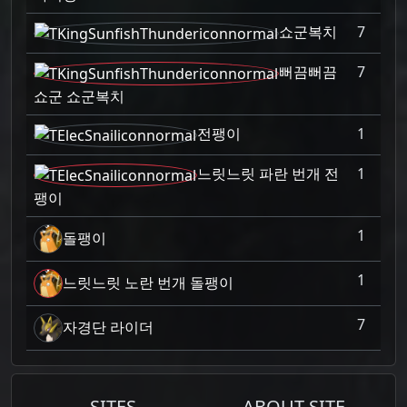
쇼군복치
7
뻐끔뻐끔
7
쇼군 쇼군복치
전팽이
1
느릿느릿 파란 번개 전
1
팽이
1
돌팽이
1
느릿느릿 노란 번개 돌팽이
7
자경단 라이더
SITES
ABOUT SITE