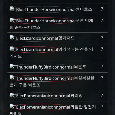
썬더호스
7
푸른 번개
7
의 준마 썬더호스
밍기저드
7
밍기적대는 전류 밍
7
기저드
뇌운조
7
복실복실한
7
번개 구름 뇌운조
짜리링
7
까칠한 정전기
7
짜리링