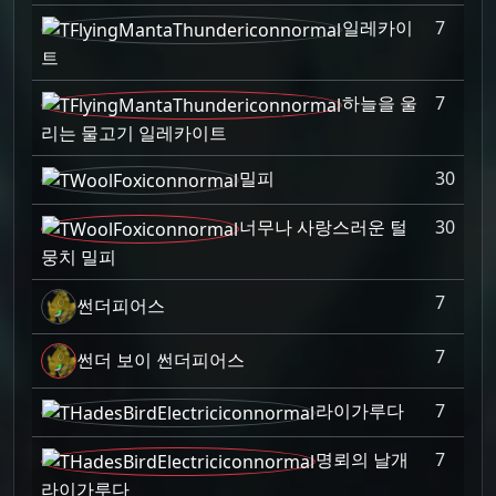
일레카이
7
트
하늘을 울
7
리는 물고기 일레카이트
밀피
30
너무나 사랑스러운 털
30
뭉치 밀피
7
썬더피어스
7
썬더 보이 썬더피어스
라이가루다
7
명뢰의 날개
7
라이가루다