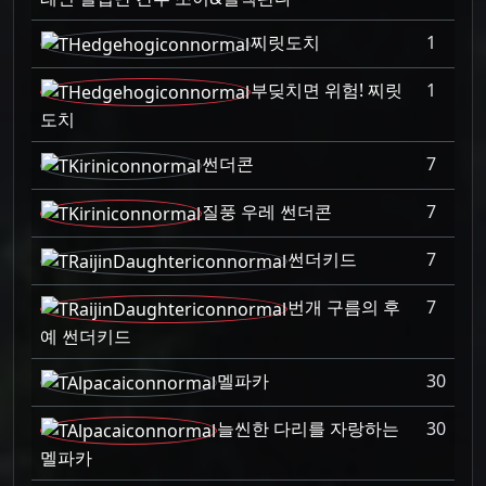
찌릿도치
1
부딪치면 위험! 찌릿
1
도치
썬더콘
7
질풍 우레 썬더콘
7
썬더키드
7
번개 구름의 후
7
예 썬더키드
멜파카
30
늘씬한 다리를 자랑하는
30
멜파카