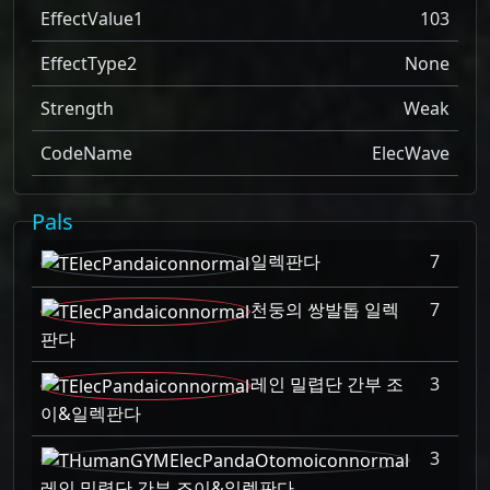
EffectValue1
103
EffectType2
None
Strength
Weak
CodeName
ElecWave
Pals
일렉판다
7
천둥의 쌍발톱 일렉
7
판다
레인 밀렵단 간부 조
3
이&일렉판다
3
레인 밀렵단 간부 조이&일렉판다