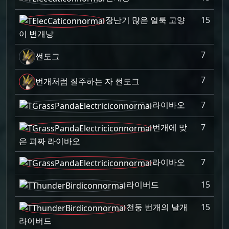
장난기 많은 얼룩 고양
15
이 번개냥
7
썬도그
7
번개처럼 질주하는 자 썬도그
라이바오
7
번개에 맞
7
은 괴짜 라이바오
라이바오
7
라이버드
15
천둥 번개의 날개
15
라이버드