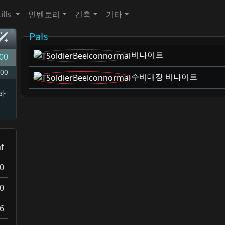
ills
인벤토리
건축
기타
Pals
비나이트
00
00
수비대장 비나이트
하
f
0
0
6