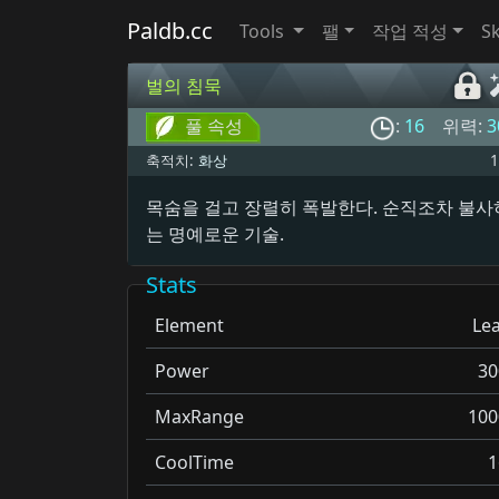
Paldb.cc
Tools
팰
작업 적성
Sk
벌의 침묵
풀 속성
:
16
위력:
3
축적치:
화상
1
목숨을 걸고 장렬히 폭발한다. 순직조차 불사
는 명예로운 기술.
Stats
Element
Lea
Power
30
MaxRange
100
CoolTime
1