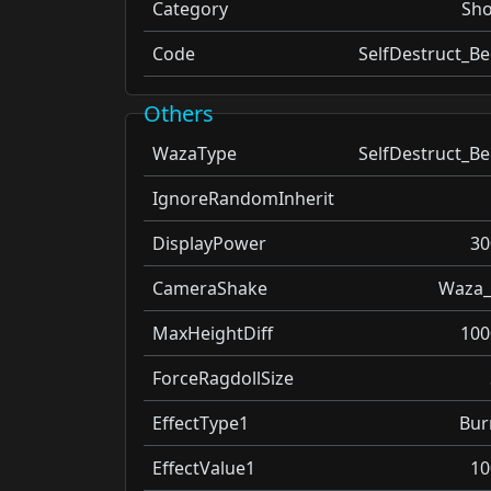
Category
Sho
Code
SelfDestruct_Be
Others
WazaType
SelfDestruct_Be
IgnoreRandomInherit
DisplayPower
30
CameraShake
Waza_
MaxHeightDiff
100
ForceRagdollSize
EffectType1
Bur
EffectValue1
10