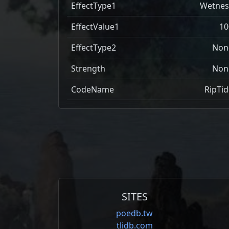
EffectType1
Wetnes
EffectValue1
10
EffectType2
Non
Strength
Non
CodeName
RipTid
SITES
poedb.tw
tlidb.com