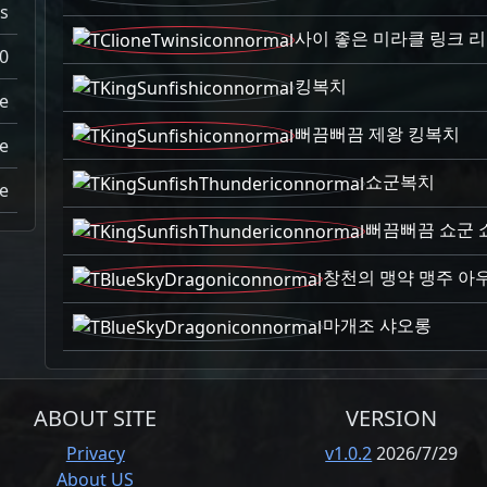
s
사이 좋은 미라클 링크 
0
킹복치
e
뻐끔뻐끔 제왕 킹복치
e
쇼군복치
e
뻐끔뻐끔 쇼군 
창천의 맹약 맹주 아
마개조 샤오롱
ABOUT SITE
VERSION
Privacy
v1.0.2
2026/7/29
About US