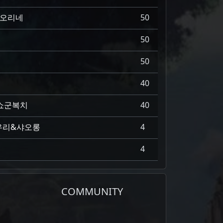
리오리네
50
50
50
40
쇼군복치
40
우리&샤오롱
4
4
COMMUNITY