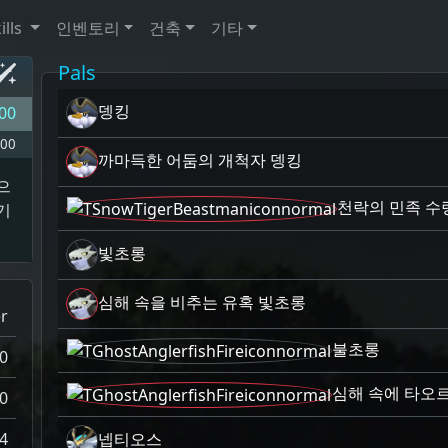
ills
인벤토리
건축
기타
Pals
뎅킹
00
00
까마득한 어둠의 개척자 뎅킹
으
천락의 민족 수
기
빛초롱
심해 속을 비추는 유혹 빛초롱
r
불초롱
0
심해 속에 타오
0
4
넵티오스