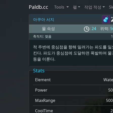
Paldb.cc
Tools
팰
작업 적성
Sk
아쿠아 서지
물 속성
:
24
위력:
5
축적치:
젖음
1
적 주변에 중심점을 향해 밀려가는 파도를 일
킨다. 파도가 중심점에 도달하면 폭발하며 물
둥을 이룬다.
Stats
Element
Wate
Power
50
MaxRange
500
CoolTime
2