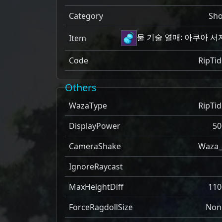
Category
Sho
물 기술 열매: 아쿠아 서
Item
Code
RipTid
Others
WazaType
RipTid
DisplayPower
50
CameraShake
Waza_
IgnoreRaycast
MaxHeightDiff
110
ForceRagdollSize
Non