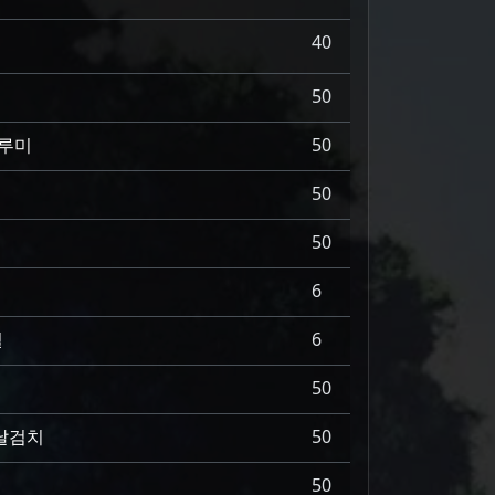
40
50
플루미
50
50
50
6
얼
6
50
 날검치
50
50