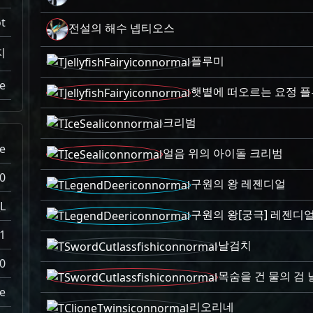
t
전설의 해수 넵티오스
지
플루미
e
햇볕에 떠오르는 요정 
크리범
e
얼음 위의 아이돌 크리범
0
구원의 왕 레젠디얼
L
구원의 왕[궁극] 레젠디
1
날검치
0
목숨을 건 물의 검
e
리오리네