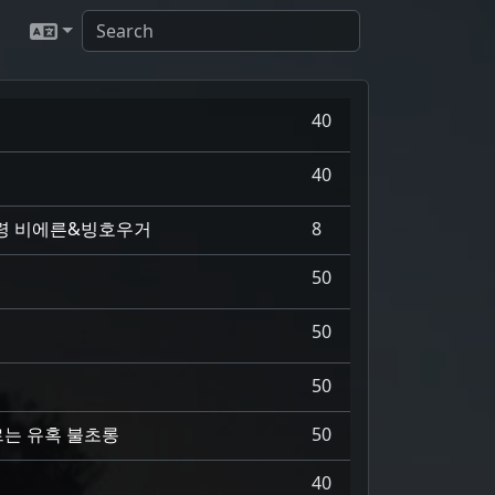
40
40
령 비에른&빙호우거
8
50
50
50
르는 유혹 불초롱
50
40