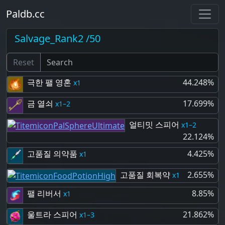
Paldb.cc
Salvage_Rank2 /50
Reset
극한 팰 영혼
44.248%
1
금 열쇠
17.699%
1–2
얼티밋 스피어
1–2
22.124%
고품질 의약품
4.425%
1
고품질 회복약
2.655%
1
팰 리버서
8.85%
1
울트라 스피어
21.862%
1–3