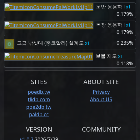
운반 응용학 Ⅰ
1
0.179%
목장 응용학 Ⅰ
1
0.179%
고급 낚싯대 (뚱코알라) 설계도
0.235%
1
보물 지도
1
0.118%
SITES
ABOUT SITE
poedb.tw
Privacy
tlidb.com
About US
poe2db.tw
paldb.cc
VERSION
COMMUNITY
v1.0.2
2026/7/29