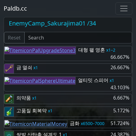
Paldb.cc
EnemyCamp_Sakurajima01 /34
Reset
대형 팰 영혼
1–2
66.667%
금 열쇠
26.667%
1
얼티밋 스피어
1
43.103%
의약품
6.667%
1
고품질 회복약
5.172%
1
금화
51.724%
6500–7000
쌍발 산탄총 설계도 1
24.387%
1