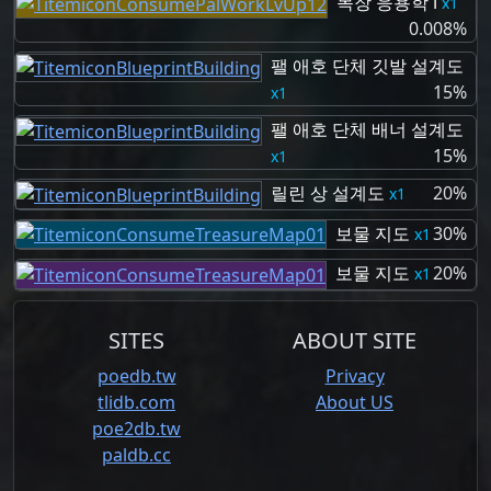
목장 응용학 Ⅰ
1
0.008%
팰 애호 단체 깃발 설계도
15%
1
팰 애호 단체 배너 설계도
15%
1
릴린 상 설계도
20%
1
보물 지도
30%
1
보물 지도
20%
1
SITES
ABOUT SITE
poedb.tw
Privacy
tlidb.com
About US
poe2db.tw
paldb.cc